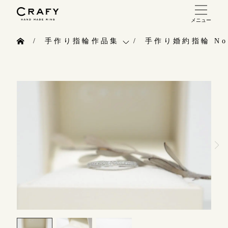
メニュー
手作り 結婚指輪・婚約指輪
手作り指輪作品集
手作り婚約指輪 No.
手作り結婚指輪
お問い合わせ（通話料無料）
手作り指輪作品集
手作り婚約指輪
10:00～18:00 /年中無休
お問い合わせ
指輪制作の流れ
年末年始は除く
お客様インタビュー
オーダーメイド 結婚指輪・婚約指輪
指輪のハンドメイド・手作り
こちら
指輪作品集
CRAFYについて
インタビュー
目黒本店
結婚指輪手作り工房のご案内
来店ご予約
工房一覧
表参道店
来店ご予約