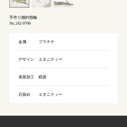
よくあるご質問
アフターケア・保証
吉祥寺店
手作り婚約指輪
来店ご予約
No.242-9700
CRAFYについて
鎌倉店
来店ご予約
金属
プラチナ
SNS・ブログ
川越店
来店ご予約
ブログ
デザイン
エタニティー
その他
表面加工
鏡面
軽井沢店
来店ご予約
プライバシーポリシー
用語集
石留め
エタニティー
大阪本店
来店ご予約
京都店
来店ご予約