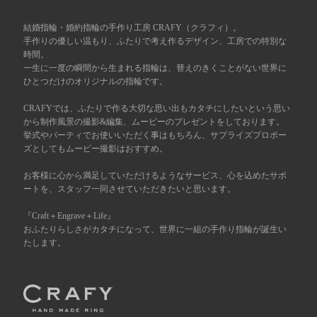
広島店
結婚指輪・婚約指輪の手作り工房 CRAFY（クラフィ）。
来店ご予約
手作りの優しい温もり、ふたりで考え作るデザイン、工房での特別な
時間。
一生に一度の瞬間から生まれる指輪は、替えのきくことがない世界に
オーダーメイド
ご予約
ひとつだけのオリジナルの指輪です。
CRAFYでは、ふたりで作る大切な思い出もカタチにしたいという思い
から制作風景の撮影&編集、ムービーのプレゼントをしております。
挙式やパーティでお使いいただく事はもちろん、サプライズプロポー
ズとしてもムービー撮影はおすすめ。
お客様に心から満足していただけるようなサービス、心を込めたサポ
ートを、スタッフ一同させていただきたいと思います。
『Craft＋Engrave＋Life』
おふたりらしさがカタチになって、世界に一組の手作り指輪が誕生い
たします。