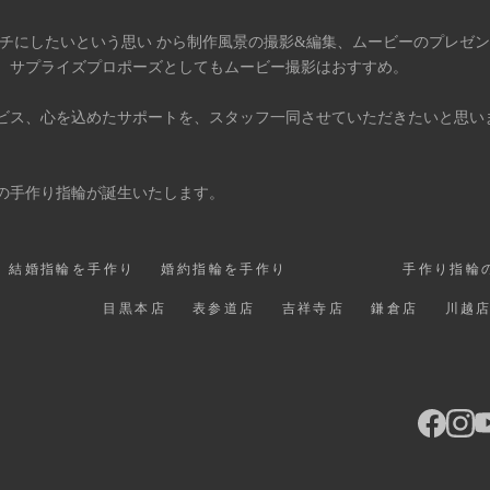
タチにしたいという思い から制作風景の撮影&編集、ムービーのプレゼ
、サプライズプロポーズとしてもムービー撮影はおすすめ。
ビス、心を込めたサポートを、スタッフ一同させていただきたいと思い
の手作り指輪が誕生いたします。
結婚指輪を手作り
婚約指輪を手作り
手作り指輪
目黒本店
表参道店
吉祥寺店
鎌倉店
川越