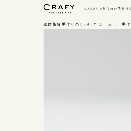
CRAFYで作られた手作
手作り 結婚指輪・婚約指輪
結婚指輪手作りのCRAFY ホーム
手作
手作り結婚指輪
手
ワックス制作コース（鋳造）
お
金属加工制作コース（鍛造）
お
CRAFY home.（指輪制作キット）
指
結婚指輪の価格一覧
C
手作り婚約指輪
結
婚約指輪制作コース
ダイヤモンドプロポーズコース
婚約指輪の価格一覧