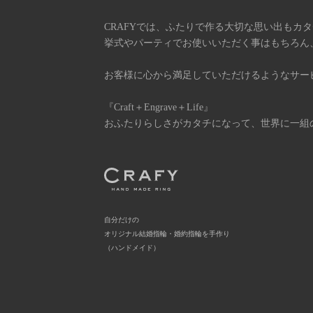
CRAFYでは、ふたりで作る大切な思い出もカ
挙式やパーティでお使いいただく事はもちろん
お客様に心から満足していただけるようなサー
『Craft＋Engrave＋Life』
おふたりらしさがカタチになって、世界に一組
自分だけの
オリジナル結婚指輪・婚約指輪を手作り
（ハンドメイド）