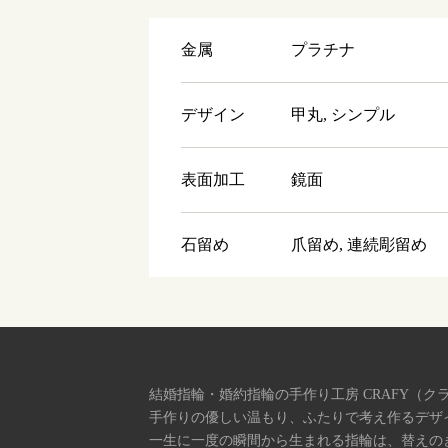
金属
プラチナ
デザイン
甲丸, シンプル
表面加工
鏡面
石留め
爪留め, 連続彫留め
結婚指輪・婚約指輪の手作り工房 CRAFY（ク
手作りの優しい温もり、ふたりで考え作るデザ
一生に一度の瞬間から生まれる指輪は、替えの