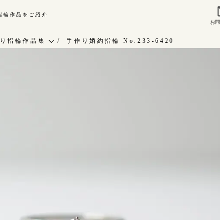
り指輪作品をご紹介
お
来店ご予約
お問
り指輪作品集
手作り婚約指輪 No.233-6420
作り指輪作品集
指輪作品集
問い合わせ
インタビュー
客様インタビュー
工房一覧
輪のハンドメイド・手作り
RAFYについて
よくあるご質問
婚指輪手作り工房のご案内
アフターケア・保証
CRAFYについて