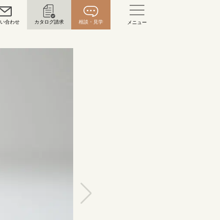
問い合わせ
カタログ請求
相談・見学
メニュー
い合わせ
お問い合わせ（通話料無料）
10:00～18:00 /年中無休
年末年始は除く
こちら
目黒本店
来店ご予約
0120-690-216
表参道店