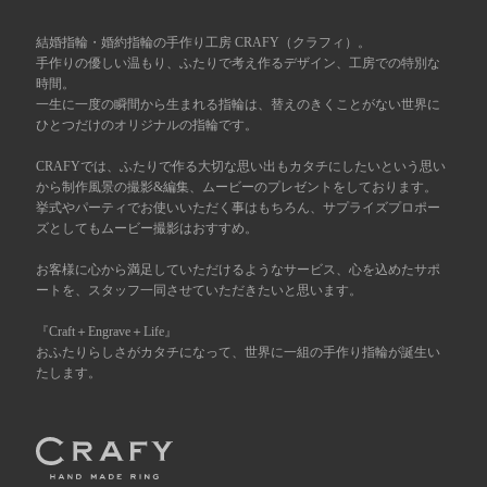
広島店
結婚指輪・婚約指輪の手作り工房 CRAFY（クラフィ）。
来店ご予約
手作りの優しい温もり、ふたりで考え作るデザイン、工房での特別な
時間。
一生に一度の瞬間から生まれる指輪は、替えのきくことがない世界に
オーダーメイド
ご予約
ひとつだけのオリジナルの指輪です。
CRAFYでは、ふたりで作る大切な思い出もカタチにしたいという思い
から制作風景の撮影&編集、ムービーのプレゼントをしております。
挙式やパーティでお使いいただく事はもちろん、サプライズプロポー
ズとしてもムービー撮影はおすすめ。
お客様に心から満足していただけるようなサービス、心を込めたサポ
ートを、スタッフ一同させていただきたいと思います。
『Craft＋Engrave＋Life』
おふたりらしさがカタチになって、世界に一組の手作り指輪が誕生い
たします。