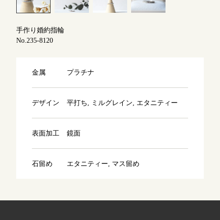
よくあるご質問
アフターケア・保証
吉祥寺店
手作り婚約指輪
来店ご予約
No.235-8120
CRAFYについて
鎌倉店
来店ご予約
金属
プラチナ
SNS・ブログ
川越店
来店ご予約
ブログ
デザイン
平打ち, ミルグレイン, エタニティー
その他
表面加工
鏡面
軽井沢店
来店ご予約
プライバシーポリシー
用語集
石留め
エタニティー, マス留め
大阪本店
来店ご予約
京都店
来店ご予約