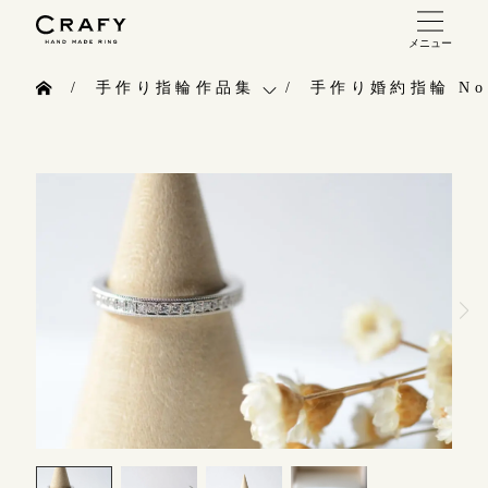
メニュー
手作り 結婚指輪・婚約指輪
手作り指輪作品集
手作り婚約指輪 No.
手作り結婚指輪
お問い合わせ（通話料無料）
手作り指輪作品集
手作り婚約指輪
10:00～18:00 /年中無休
お問い合わせ
指輪制作の流れ
年末年始は除く
お客様インタビュー
オーダーメイド 結婚指輪・婚約指輪
指輪のハンドメイド・手作り
こちら
指輪作品集
CRAFYについて
インタビュー
目黒本店
結婚指輪手作り工房のご案内
来店ご予約
工房一覧
表参道店
来店ご予約