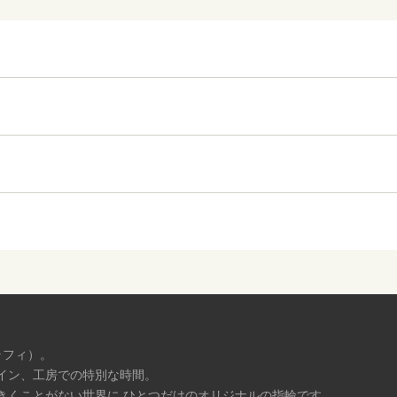
ラフィ）。
イン、工房での特別な時間。
きくことがない世界に ひとつだけのオリジナルの指輪です。