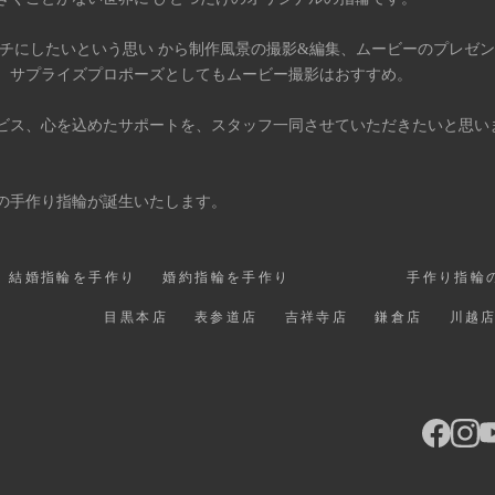
タチにしたいという思い から制作風景の撮影&編集、ムービーのプレゼ
、サプライズプロポーズとしてもムービー撮影はおすすめ。
ビス、心を込めたサポートを、スタッフ一同させていただきたいと思い
の手作り指輪が誕生いたします。
結婚指輪を手作り
婚約指輪を手作り
手作り指輪
目黒本店
表参道店
吉祥寺店
鎌倉店
川越