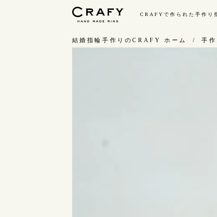
CRAFYで作られた手作
手作り 結婚指輪・婚約指輪
結婚指輪手作りのCRAFY ホーム
手作
手作り結婚指輪
手
ワックス制作コース（鋳造）
お
金属加工制作コース（鍛造）
お
CRAFY home.（指輪制作キット）
指
結婚指輪の価格一覧
C
手作り婚約指輪
結
婚約指輪制作コース
ダイヤモンドプロポーズコース
婚約指輪の価格一覧