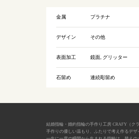
金属
プラチナ
デザイン
その他
表面加工
鏡面, グリッター
石留め
連続彫留め
結婚指輪・婚約指輪の手作り工房 CRAFY（ク
手作りの優しい温もり、ふたりで考え作るデザ
一生に一度の瞬間から生まれる指輪は、替えの