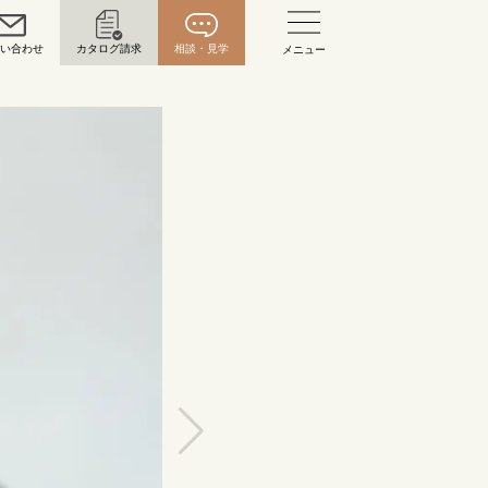
問い合わせ
カタログ請求
相談・見学
メニュー
い合わせ
お問い合わせ（通話料無料）
10:00～18:00 /年中無休
年末年始は除く
こちら
目黒本店
来店ご予約
0120-690-216
表参道店