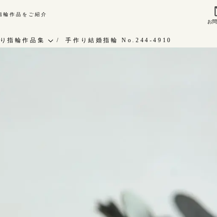
り指輪作品をご紹介
お
来店ご予約
お問
り指輪作品集
手作り結婚指輪 No.244-4910
作り指輪作品集
指輪作品集
問い合わせ
インタビュー
客様インタビュー
工房一覧
輪のハンドメイド・手作り
RAFYについて
よくあるご質問
婚指輪手作り工房のご案内
アフターケア・保証
CRAFYについて