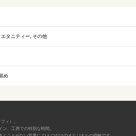
 エタニティー, その他
留め
ラフィ）。
イン、工房での特別な時間。
きくことがない世界に ひとつだけのオリジナルの指輪です。