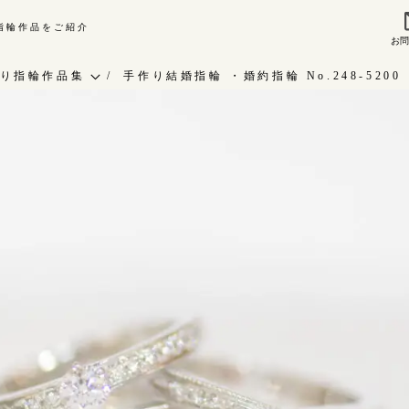
り指輪作品をご紹介
お
来店ご予約
お問
り指輪作品集
手作り結婚指輪 ・婚約指輪 No.248-5200
作り指輪作品集
指輪作品集
問い合わせ
インタビュー
客様インタビュー
工房一覧
輪のハンドメイド・手作り
RAFYについて
よくあるご質問
婚指輪手作り工房のご案内
アフターケア・保証
CRAFYについて