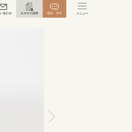
問い合わせ
カタログ請求
相談・見学
メニュー
い合わせ
お問い合わせ（通話料無料）
10:00～18:00 /年中無休
年末年始は除く
こちら
目黒本店
来店ご予約
0120-690-216
表参道店