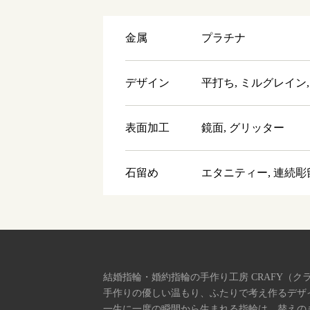
金属
プラチナ
デザイン
平打ち, ミルグレイン,
表面加工
鏡面, グリッター
石留め
エタニティー, 連続彫
結婚指輪・婚約指輪の手作り工房 CRAFY（ク
手作りの優しい温もり、ふたりで考え作るデザ
一生に一度の瞬間から生まれる指輪は、替えの