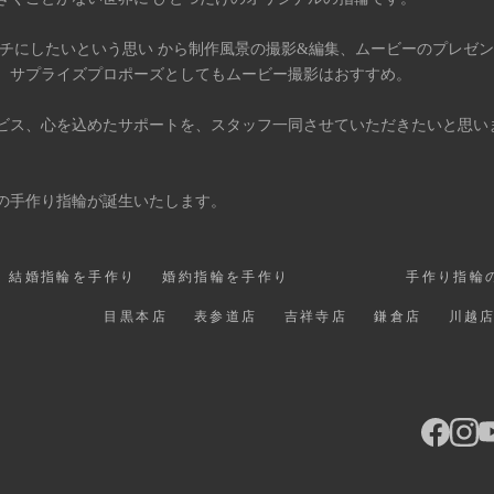
タチにしたいという思い から制作風景の撮影&編集、ムービーのプレゼ
、サプライズプロポーズとしてもムービー撮影はおすすめ。
ビス、心を込めたサポートを、スタッフ一同させていただきたいと思い
の手作り指輪が誕生いたします。
結婚指輪を手作り
婚約指輪を手作り
手作り指輪
目黒本店
表参道店
吉祥寺店
鎌倉店
川越