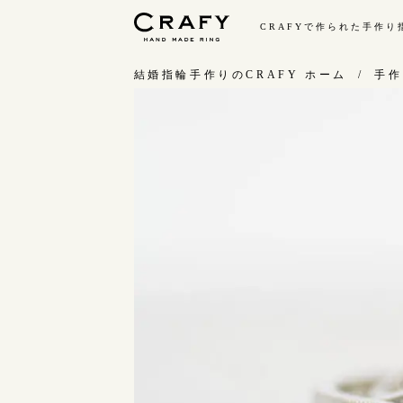
CRAFYで作られた手作
手作り 結婚指輪・婚約指輪
結婚指輪手作りのCRAFY ホーム
手作
手作り結婚指輪
手
ワックス制作コース（鋳造）
お
金属加工制作コース（鍛造）
お
CRAFY home.（指輪制作キット）
指
結婚指輪の価格一覧
C
手作り婚約指輪
結
婚約指輪制作コース
ダイヤモンドプロポーズコース
婚約指輪の価格一覧