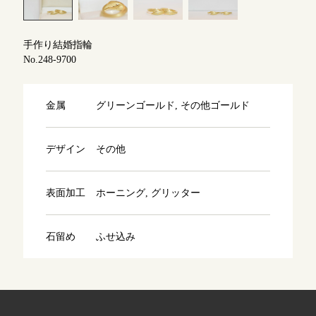
よくあるご質問
アフターケア・保証
吉祥寺店
来店ご予約
手作り結婚指輪
No.248-9700
CRAFYについて
鎌倉店
来店ご予約
金属
グリーンゴールド, その他ゴールド
SNS・ブログ
川越店
来店ご予約
ブログ
デザイン
その他
その他
表面加工
ホーニング, グリッター
軽井沢店
来店ご予約
プライバシーポリシー
用語集
石留め
ふせ込み
大阪本店
来店ご予約
京都店
来店ご予約