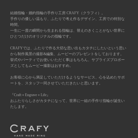
広島店
来店ご予約
結婚指輪・婚約指輪の手作り工房 CRAFY（クラフィ）。
手作りの優しい温もり、ふたりで考え作るデザイン、工房での特別な
時間。
一生に一度の瞬間から生まれる指輪は、替えのきくことがない世界に
オーダーメイド
ご予約
ひとつだけのオリジナルの指輪です。
CRAFYでは、ふたりで作る大切な思い出もカタチにしたいという思い
から制作風景の撮影&編集、ムービーのプレゼントをしております。
挙式やパーティでお使いいただく事はもちろん、サプライズプロポー
ズとしてもムービー撮影はおすすめ。
お客様に心から満足していただけるようなサービス、心を込めたサポ
ートを、スタッフ一同させていただきたいと思います。
『Craft＋Engrave＋Life』
おふたりらしさがカタチになって、世界に一組の手作り指輪が誕生い
たします。