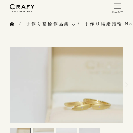
メニュー
手作り 結婚指輪・婚約指輪
手作り指輪作品集
手作り結婚指輪 No.
手作り結婚指輪
お問い合わせ（通話料無料）
手作り指輪作品集
手作り婚約指輪
10:00～18:00 /年中無休
お問い合わせ
指輪制作の流れ
年末年始は除く
お客様インタビュー
オーダーメイド 結婚指輪・婚約指輪
指輪のハンドメイド・手作り
こちら
指輪作品集
CRAFYについて
インタビュー
目黒本店
結婚指輪手作り工房のご案内
来店ご予約
工房一覧
表参道店
来店ご予約