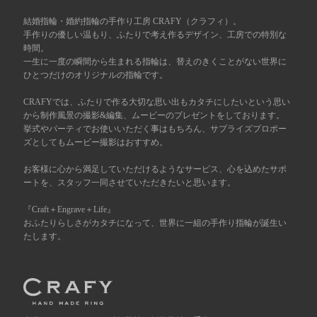
結婚指輪・婚約指輪の手作り工房 CRAFY（クラフィ）。
広島店
来店ご予約
手作りの優しい温もり、ふたりで考え作るデザイン、工房での特別な
時間。
一生に一度の瞬間から生まれる指輪は、替えのきくことがない世界に
ひとつだけのオリジナルの指輪です。
オーダーメイド
ご予約
CRAFYでは、ふたりで作る大切な思い出もカタチにしたいという思い
から制作風景の撮影&編集、ムービーのプレゼントをしております。
挙式やパーティでお使いいただく事はもちろん、サプライズプロポー
ズとしてもムービー撮影はおすすめ。
お客様に心から満足していただけるようなサービス、心を込めたサポ
ートを、スタッフ一同させていただきたいと思います。
『Craft＋Engrave＋Life』
おふたりらしさがカタチになって、世界に一組の手作り指輪が誕生い
たします。