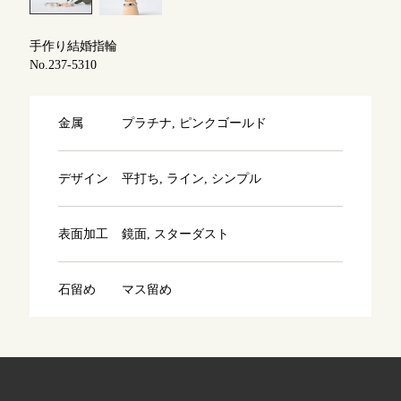
よくあるご質問
手作り結婚指輪
アフターケア・保証
吉祥寺店
来店ご予約
No.237-5310
CRAFYについて
鎌倉店
来店ご予約
金属
プラチナ, ピンクゴールド
SNS・ブログ
デザイン
平打ち, ライン, シンプル
川越店
来店ご予約
ブログ
その他
表面加工
鏡面, スターダスト
軽井沢店
来店ご予約
プライバシーポリシー
石留め
マス留め
用語集
大阪本店
来店ご予約
京都店
来店ご予約