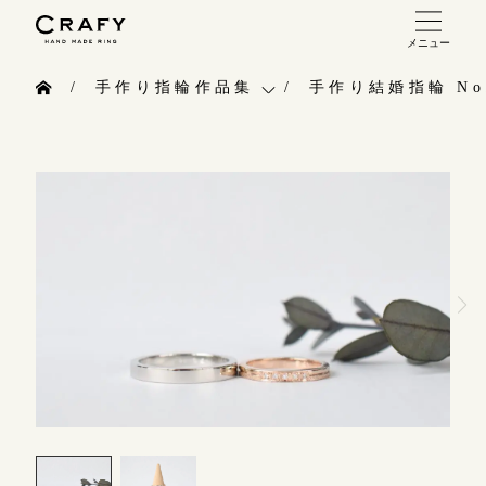
メニュー
手作り 結婚指輪・婚約指輪
手作り指輪作品集
手作り結婚指輪 No.
手作り結婚指輪
お問い合わせ（通話料無料）
手作り指輪作品集
手作り婚約指輪
10:00～18:00 /年中無休
お問い合わせ
指輪制作の流れ
年末年始は除く
お客様インタビュー
オーダーメイド 結婚指輪・婚約指輪
指輪のハンドメイド・手作り
こちら
指輪作品集
CRAFYについて
インタビュー
目黒本店
結婚指輪手作り工房のご案内
来店ご予約
工房一覧
表参道店
来店ご予約