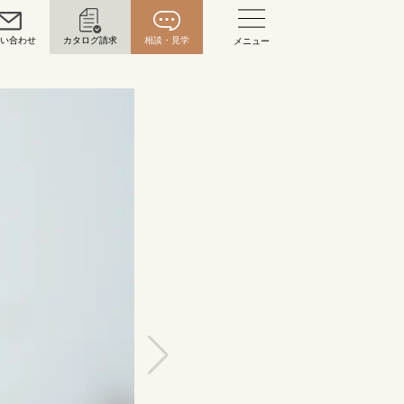
問い合わせ
カタログ請求
相談・見学
メニュー
い合わせ
お問い合わせ（通話料無料）
10:00～18:00 /年中無休
年末年始は除く
こちら
目黒本店
来店ご予約
0120-690-216
表参道店