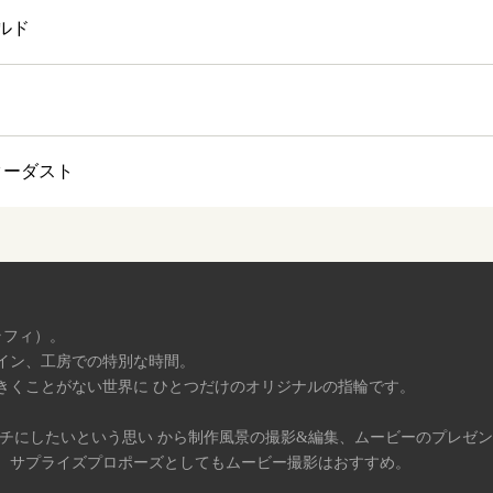
ルド
スターダスト
ラフィ）。
イン、工房での特別な時間。
きくことがない世界に ひとつだけのオリジナルの指輪です。
タチにしたいという思い から制作風景の撮影&編集、ムービーのプレゼ
、サプライズプロポーズとしてもムービー撮影はおすすめ。