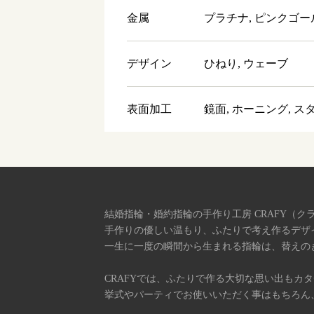
金属
プラチナ, ピンクゴー
デザイン
ひねり, ウェーブ
表面加工
鏡面, ホーニング, 
結婚指輪・婚約指輪の手作り工房 CRAFY（ク
手作りの優しい温もり、ふたりで考え作るデザ
一生に一度の瞬間から生まれる指輪は、替えの
CRAFYでは、ふたりで作る大切な思い出もカ
挙式やパーティでお使いいただく事はもちろん