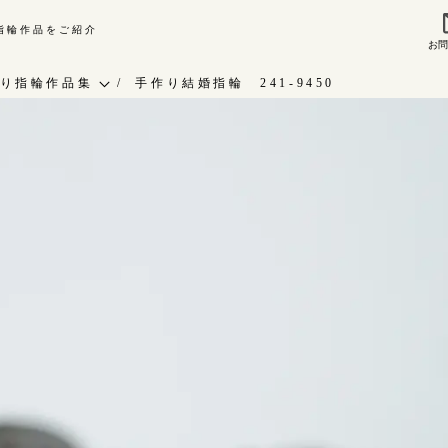
り指輪作品をご紹介
お
来店ご予約
お問
り指輪作品集
手作り結婚指輪 241-9450
作り指輪作品集
指輪作品集
問い合わせ
インタビュー
客様インタビュー
工房一覧
輪のハンドメイド・手作り
RAFYについて
よくあるご質問
婚指輪手作り工房のご案内
アフターケア・保証
CRAFYについて