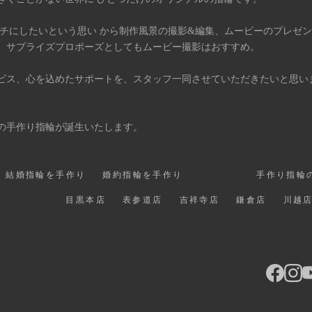
タチにしたいという思い から制作風景の撮影&編集、ムービーのプレゼ
、サプライズプロポーズとしてもムービー撮影はおすすめ。
ビス、心を込めたサポートを、スタッフ一同させていただきたいと思い
の手作り指輪が誕生いたします。
結婚指輪を手作り
婚約指輪を手作り
手作り指輪
目黒本店
表参道店
吉祥寺店
鎌倉店
川越