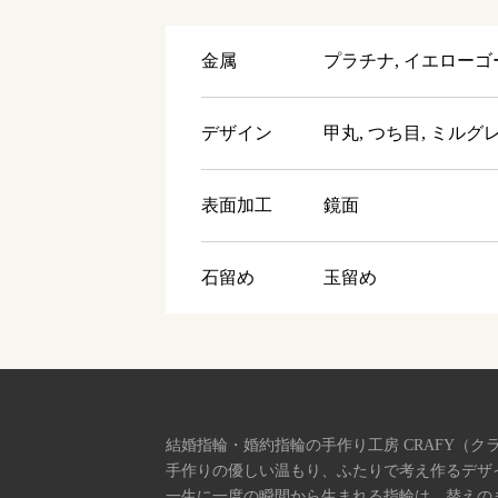
金属
プラチナ, イエローゴ
デザイン
甲丸, つち目, ミルグ
表面加工
鏡面
石留め
玉留め
結婚指輪・婚約指輪の手作り工房 CRAFY（ク
手作りの優しい温もり、ふたりで考え作るデザ
一生に一度の瞬間から生まれる指輪は、替えの