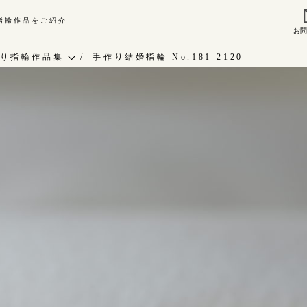
り指輪作品をご紹介
お
来店ご予約
お問
り指輪作品集
手作り結婚指輪 No.181-2120
作り指輪作品集
指輪作品集
問い合わせ
インタビュー
客様インタビュー
工房一覧
輪のハンドメイド・手作り
RAFYについて
よくあるご質問
婚指輪手作り工房のご案内
アフターケア・保証
CRAFYについて