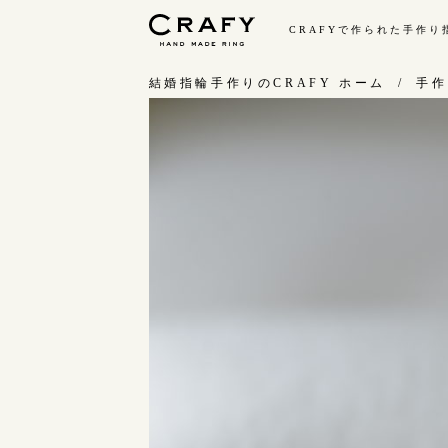
CRAFYで作られた手作
手作り 結婚指輪・婚約指輪
結婚指輪手作りのCRAFY ホーム
手作
手作り結婚指輪
手
ワックス制作コース（鋳造）
お
金属加工制作コース（鍛造）
お
CRAFY home.（指輪制作キット）
指
結婚指輪の価格一覧
C
手作り婚約指輪
結
婚約指輪制作コース
ダイヤモンドプロポーズコース
婚約指輪の価格一覧