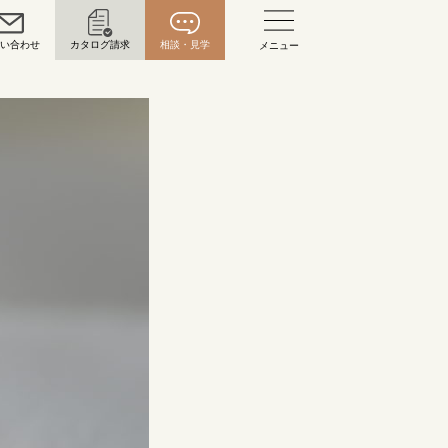
問い合わせ
カタログ請求
相談・見学
メニュー
い合わせ
お問い合わせ（通話料無料）
10:00～18:00 /年中無休
年末年始は除く
こちら
目黒本店
来店ご予約
0120-690-216
表参道店