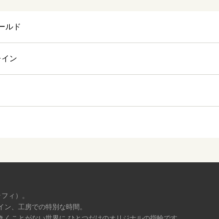
ールド
レイン
ラフィ）。
イン、工房での特別な時間。
きくことがない世界に ひとつだけのオリジナルの指輪です。