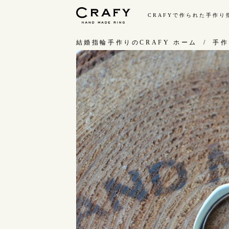
CRAFYで作られた手作
手作り 結婚指輪・婚約指輪
結婚指輪手作りのCRAFY ホーム
手作
手作り結婚指輪
手
ワックス制作コース（鋳造）
お
金属加工制作コース（鍛造）
お
CRAFY home.（指輪制作キット）
指
結婚指輪の価格一覧
C
手作り婚約指輪
結
婚約指輪制作コース
ダイヤモンドプロポーズコース
婚約指輪の価格一覧