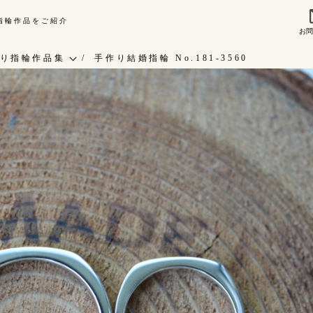
り指輪作品をご紹介
お
来店ご予約
お問
り指輪作品集
手作り結婚指輪 No.181-3560
作り指輪作品集
指輪作品集
問い合わせ
インタビュー
客様インタビュー
工房一覧
輪のハンドメイド・手作り
RAFYについて
よくあるご質問
婚指輪手作り工房のご案内
アフターケア・保証
CRAFYについて