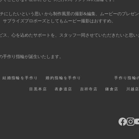
タチにしたいという思い から制作風景の撮影&編集、ムービーのプレゼ
、サプライズプロポーズとしてもムービー撮影はおすすめ。
ビス、心を込めたサポートを、スタッフ一同させていただきたいと思い
の手作り指輪が誕生いたします。
結婚指輪を手作り
婚約指輪を手作り
手作り指輪
目黒本店
表参道店
吉祥寺店
鎌倉店
川越