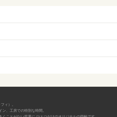
ラフィ）。
イン、工房での特別な時間。
きくことがない世界に ひとつだけのオリジナルの指輪です。