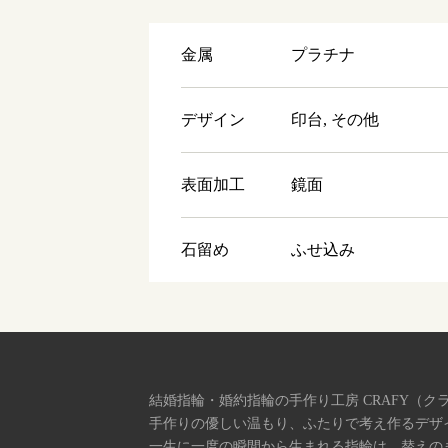
金属
プラチナ
デザイン
印台, その他
表面加工
鏡面
石留め
ふせ込み
結婚指輪・婚約指輪の手作り工房 CRAFY（ク
手作りの優しい温もり、ふたりで考え作るデザ
一生に一度の瞬間から生まれる指輪は、替えの