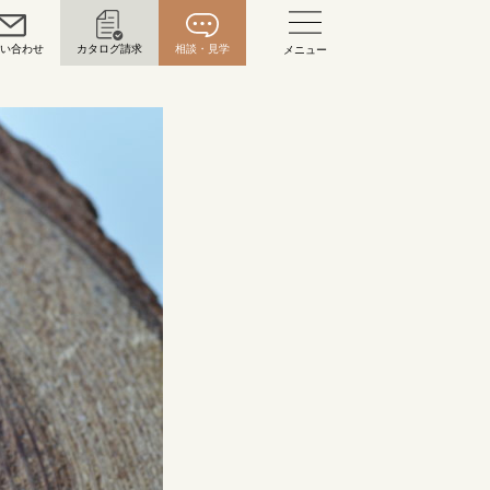
問い合わせ
カタログ請求
相談・見学
メニュー
い合わせ
お問い合わせ（通話料無料）
10:00～18:00 /年中無休
年末年始は除く
こちら
目黒本店
来店ご予約
0120-690-216
表参道店