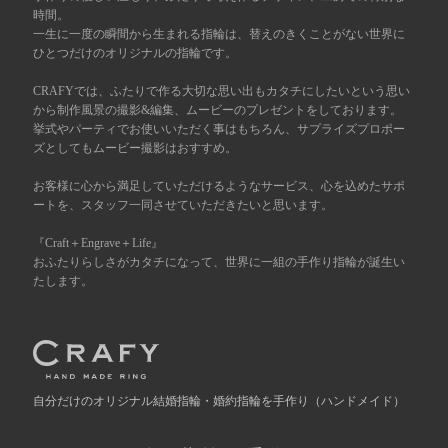
時間。
一生に一度の瞬間から生まれる指輪は、替えのきくことがない世界に
広島店
来店ご予約
ひとつだけのオリジナルの指輪です。
CRAFYでは、ふたりで作る大切な思い出もカタチにしたいという思い
オーダーメイド
から制作風景の撮影&編集、ムービーのプレゼントをしております。
ご予約
挙式やパーティでお使いいただく事はもちろん、サプライズプロポー
ズとしてもムービー撮影はおすすめ。
お客様に心から満足していただけるようなサービス、心を込めたサポ
ートを、スタッフ一同させていただきたいと思います。
『Craft＋Engrave＋Life』
おふたりらしさがカタチになって、世界に一組の手作り指輪が誕生い
たします。
自分だけの
オリジナル結婚指輪・婚約指輪を手作り
（ハンドメイド）