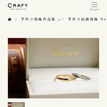
メニュー
手作り 結婚指輪・婚約指輪
手作り指輪作品集
手作り結婚指輪 No.
手作り結婚指輪
お問い合わせ（通話料無料）
手作り指輪作品集
手作り婚約指輪
10:00～18:00 /年中無休
お問い合わせ
指輪制作の流れ
年末年始は除く
お客様インタビュー
オーダーメイド 結婚指輪・婚約指輪
指輪のハンドメイド・手作り
こちら
指輪作品集
CRAFYについて
インタビュー
目黒本店
結婚指輪手作り工房のご案内
来店ご予約
工房一覧
表参道店
来店ご予約