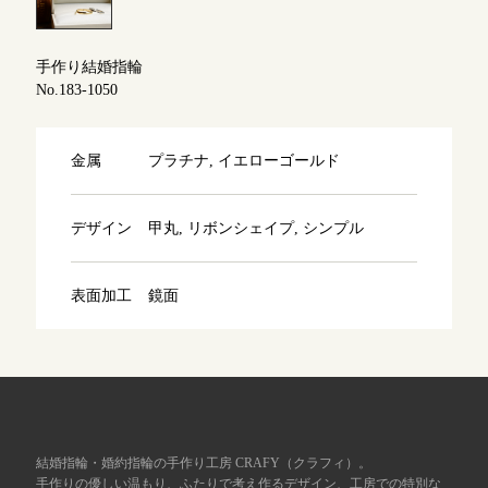
よくあるご質問
アフターケア・保証
吉祥寺店
手作り結婚指輪
来店ご予約
No.183-1050
CRAFYについて
鎌倉店
来店ご予約
金属
プラチナ, イエローゴールド
SNS・ブログ
川越店
来店ご予約
ブログ
デザイン
甲丸, リボンシェイプ, シンプル
その他
表面加工
鏡面
軽井沢店
来店ご予約
プライバシーポリシー
用語集
大阪本店
来店ご予約
京都店
来店ご予約
結婚指輪・婚約指輪の手作り工房 CRAFY（クラフィ）。
手作りの優しい温もり、ふたりで考え作るデザイン、工房での特別な