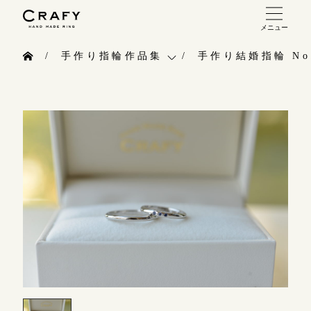
メニュー
手作り 結婚指輪・婚約指輪
手作り指輪作品集
手作り結婚指輪 No.
手作り結婚指輪
お問い合わせ（通話料無料）
手作り指輪作品集
手作り婚約指輪
10:00～18:00 /年中無休
お問い合わせ
指輪制作の流れ
年末年始は除く
お客様インタビュー
オーダーメイド 結婚指輪・婚約指輪
指輪のハンドメイド・手作り
こちら
指輪作品集
CRAFYについて
インタビュー
目黒本店
結婚指輪手作り工房のご案内
来店ご予約
工房一覧
表参道店
来店ご予約