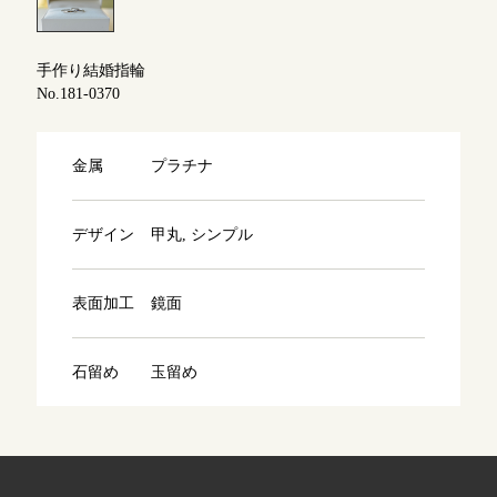
よくあるご質問
アフターケア・保証
吉祥寺店
来店ご予約
手作り結婚指輪
No.181-0370
CRAFYについて
鎌倉店
来店ご予約
金属
プラチナ
SNS・ブログ
川越店
来店ご予約
ブログ
デザイン
甲丸, シンプル
その他
表面加工
鏡面
軽井沢店
来店ご予約
プライバシーポリシー
用語集
石留め
玉留め
大阪本店
来店ご予約
京都店
来店ご予約