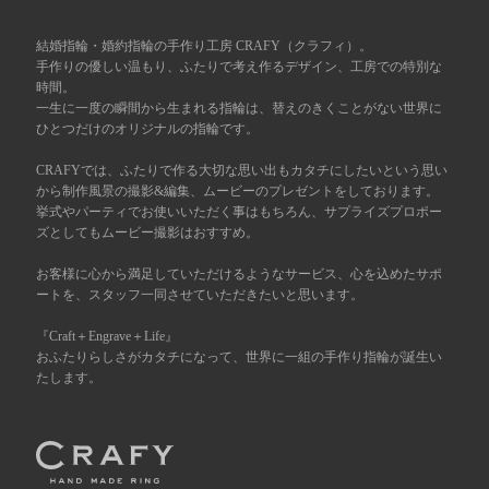
広島店
来店ご予約
結婚指輪・婚約指輪の手作り工房 CRAFY（クラフィ）。
手作りの優しい温もり、ふたりで考え作るデザイン、工房での特別な
時間。
一生に一度の瞬間から生まれる指輪は、替えのきくことがない世界に
オーダーメイド
ご予約
ひとつだけのオリジナルの指輪です。
CRAFYでは、ふたりで作る大切な思い出もカタチにしたいという思い
から制作風景の撮影&編集、ムービーのプレゼントをしております。
挙式やパーティでお使いいただく事はもちろん、サプライズプロポー
ズとしてもムービー撮影はおすすめ。
お客様に心から満足していただけるようなサービス、心を込めたサポ
ートを、スタッフ一同させていただきたいと思います。
『Craft＋Engrave＋Life』
おふたりらしさがカタチになって、世界に一組の手作り指輪が誕生い
たします。