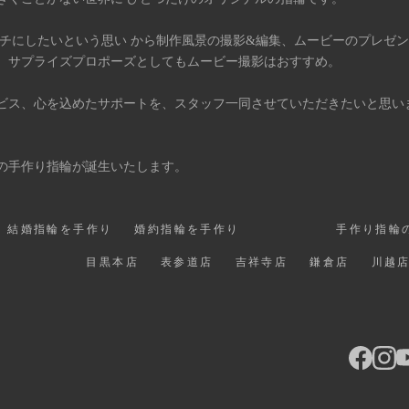
タチにしたいという思い から制作風景の撮影&編集、ムービーのプレゼ
、サプライズプロポーズとしてもムービー撮影はおすすめ。
ビス、心を込めたサポートを、スタッフ一同させていただきたいと思い
の手作り指輪が誕生いたします。
結婚指輪を手作り
婚約指輪を手作り
手作り指輪
目黒本店
表参道店
吉祥寺店
鎌倉店
川越