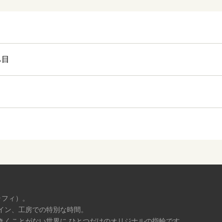
ち目
ラフィ）。
イン、工房での特別な時間。
きくことがない世界に ひとつだけのオリジナルの指輪です。