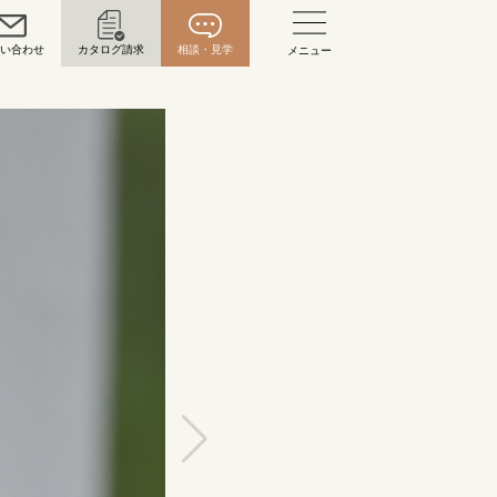
問い合わせ
カタログ請求
相談・見学
メニュー
い合わせ
お問い合わせ（通話料無料）
10:00～18:00 /年中無休
年末年始は除く
こちら
目黒本店
来店ご予約
0120-690-216
表参道店