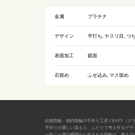
金属
プラチナ
デザイン
平打ち, ヤスリ目, つ
表面加工
鏡面
石留め
ふせ込み, マス留め
結婚指輪・婚約指輪の手作り工房 CRAFY（ク
手作りの優しい温もり、ふたりで考え作るデザ
一生に一度の瞬間から生まれる指輪は、替えの