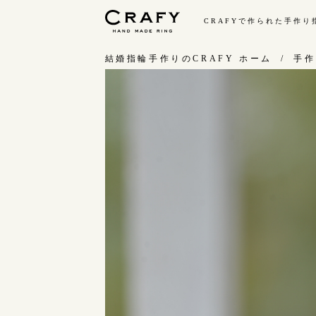
CRAFYで作られた手作
手作り 結婚指輪・婚約指輪
結婚指輪手作りのCRAFY ホーム
手作
手作り結婚指輪
手
ワックス制作コース（鋳造）
お
金属加工制作コース（鍛造）
お
CRAFY home.（指輪制作キット）
指
結婚指輪の価格一覧
C
手作り婚約指輪
結
婚約指輪制作コース
ダイヤモンドプロポーズコース
婚約指輪の価格一覧