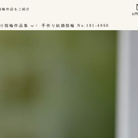
り指輪作品をご紹介
お
来店ご予約
お問
り指輪作品集
手作り結婚指輪 No.181-4960
作り指輪作品集
指輪作品集
問い合わせ
インタビュー
客様インタビュー
工房一覧
輪のハンドメイド・手作り
RAFYについて
よくあるご質問
婚指輪手作り工房のご案内
アフターケア・保証
CRAFYについて