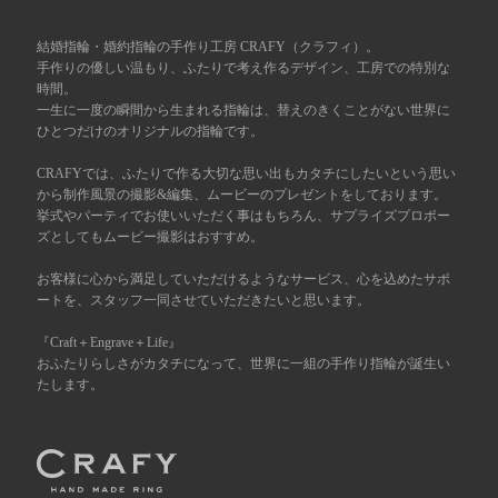
広島店
来店ご予約
結婚指輪・婚約指輪の手作り工房 CRAFY（クラフィ）。
手作りの優しい温もり、ふたりで考え作るデザイン、工房での特別な
時間。
一生に一度の瞬間から生まれる指輪は、替えのきくことがない世界に
オーダーメイド
ご予約
ひとつだけのオリジナルの指輪です。
CRAFYでは、ふたりで作る大切な思い出もカタチにしたいという思い
から制作風景の撮影&編集、ムービーのプレゼントをしております。
挙式やパーティでお使いいただく事はもちろん、サプライズプロポー
ズとしてもムービー撮影はおすすめ。
お客様に心から満足していただけるようなサービス、心を込めたサポ
ートを、スタッフ一同させていただきたいと思います。
『Craft＋Engrave＋Life』
おふたりらしさがカタチになって、世界に一組の手作り指輪が誕生い
たします。