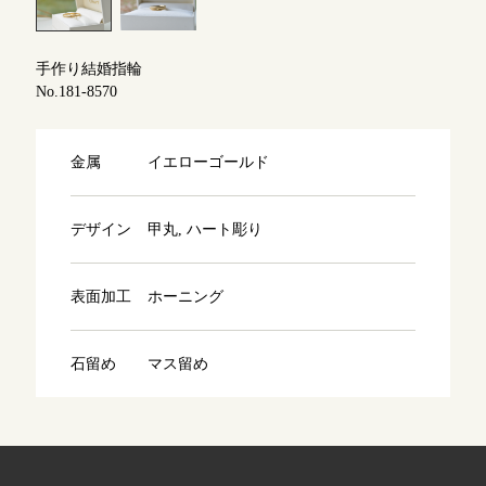
よくあるご質問
アフターケア・保証
吉祥寺店
来店ご予約
手作り結婚指輪
No.181-8570
CRAFYについて
鎌倉店
来店ご予約
金属
イエローゴールド
SNS・ブログ
川越店
来店ご予約
ブログ
デザイン
甲丸, ハート彫り
その他
表面加工
ホーニング
軽井沢店
来店ご予約
プライバシーポリシー
用語集
石留め
マス留め
大阪本店
来店ご予約
京都店
来店ご予約