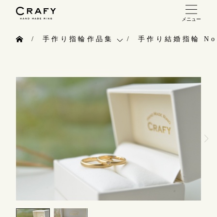
メニュー
手作り 結婚指輪・婚約指輪
手作り指輪作品集
手作り結婚指輪 No.
手作り結婚指輪
お問い合わせ（通話料無料）
手作り指輪作品集
手作り婚約指輪
10:00～18:00 /年中無休
お問い合わせ
指輪制作の流れ
年末年始は除く
お客様インタビュー
オーダーメイド 結婚指輪・婚約指輪
指輪のハンドメイド・手作り
こちら
指輪作品集
CRAFYについて
インタビュー
目黒本店
結婚指輪手作り工房のご案内
来店ご予約
工房一覧
表参道店
来店ご予約