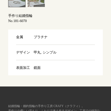
よくあるご質問
アフターケア・保証
吉祥寺店
来店ご予約
手作り結婚指輪
No.181-6070
CRAFYについて
鎌倉店
来店ご予約
金属
プラチナ
SNS・ブログ
川越店
来店ご予約
ブログ
デザイン
甲丸, シンプル
その他
表面加工
鏡面
軽井沢店
来店ご予約
プライバシーポリシー
用語集
大阪本店
来店ご予約
京都店
来店ご予約
結婚指輪・婚約指輪の手作り工房 CRAFY（クラフィ）。
手作りの優しい温もり、ふたりで考え作るデザイン、工房での特別な