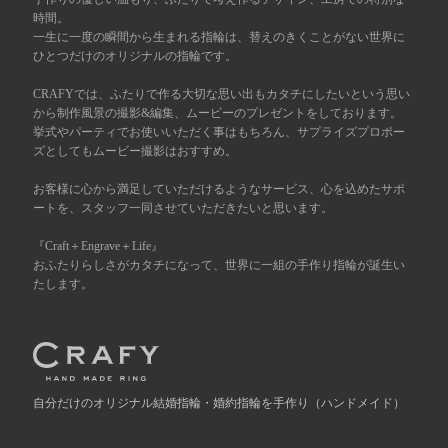
時間。
一生に一度の瞬間から生まれる指輪は、替えのきくことがない世界に
広島店
来店ご予約
ひとつだけのオリジナルの指輪です。
CRAFYでは、ふたりで作る大切な思い出もカタチにしたいという思い
オーダーメイド
から制作風景の撮影&編集、ムービーのプレゼントをしております。
ご予約
挙式やパーティでお使いいただく事はもちろん、サプライズプロポー
ズとしてもムービー撮影はおすすめ。
お客様に心から満足していただけるようなサービス、心を込めたサポ
ートを、スタッフ一同させていただきたいと思います。
『Craft＋Engrave＋Life』
おふたりらしさがカタチになって、世界に一組の手作り指輪が誕生い
たします。
自分だけの
オリジナル結婚指輪・婚約指輪を手作り
（ハンドメイド）