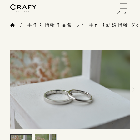
メニュー
手作り 結婚指輪・婚約指輪
手作り指輪作品集
手作り結婚指輪 No.
手作り結婚指輪
お問い合わせ（通話料無料）
手作り指輪作品集
手作り婚約指輪
10:00～18:00 /年中無休
お問い合わせ
指輪制作の流れ
年末年始は除く
お客様インタビュー
オーダーメイド 結婚指輪・婚約指輪
指輪のハンドメイド・手作り
こちら
指輪作品集
CRAFYについて
インタビュー
目黒本店
結婚指輪手作り工房のご案内
来店ご予約
工房一覧
表参道店
来店ご予約