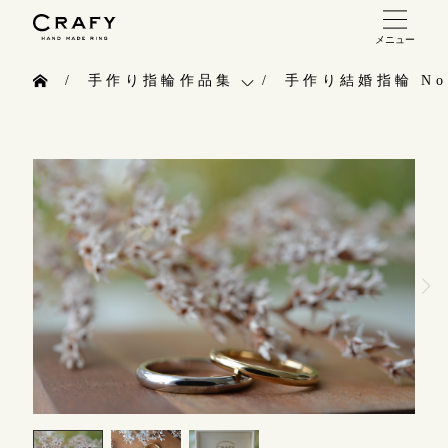
メニュー
手作り 結婚指輪・婚約指輪
手作り指輪作品集
手作り結婚指輪 No.
手作り結婚指輪
お問い合わせ（通話料無料）
手作り指輪作品集
手作り婚約指輪
10:00～18:00 /年中無休
お問い合わせ
指輪制作の流れ
年末年始は除く
お客様インタビュー
オーダーメイド 結婚指輪・婚約指輪
指輪のハンドメイド・手作り
こちら
指輪作品集
CRAFYについて
インタビュー
目黒本店
結婚指輪手作り工房のご案内
来店ご予約
工房一覧
表参道店
来店ご予約