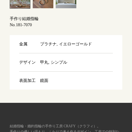
よくあるご質問
アフターケア・保証
吉祥寺店
来店ご予約
手作り結婚指輪
No.181-7070
CRAFYについて
鎌倉店
来店ご予約
金属
プラチナ, イエローゴールド
SNS・ブログ
川越店
来店ご予約
ブログ
デザイン
甲丸, シンプル
その他
表面加工
鏡面
軽井沢店
来店ご予約
プライバシーポリシー
用語集
大阪本店
来店ご予約
京都店
来店ご予約
結婚指輪・婚約指輪の手作り工房 CRAFY（クラフィ）。
手作りの優しい温もり、ふたりで考え作るデザイン、工房での特別な