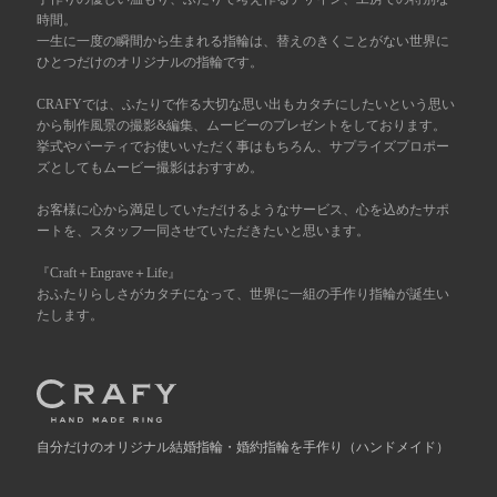
時間。
一生に一度の瞬間から生まれる指輪は、替えのきくことがない世界に
広島店
来店ご予約
ひとつだけのオリジナルの指輪です。
CRAFYでは、ふたりで作る大切な思い出もカタチにしたいという思い
オーダーメイド
から制作風景の撮影&編集、ムービーのプレゼントをしております。
ご予約
挙式やパーティでお使いいただく事はもちろん、サプライズプロポー
ズとしてもムービー撮影はおすすめ。
お客様に心から満足していただけるようなサービス、心を込めたサポ
ートを、スタッフ一同させていただきたいと思います。
『Craft＋Engrave＋Life』
おふたりらしさがカタチになって、世界に一組の手作り指輪が誕生い
たします。
自分だけの
オリジナル結婚指輪・婚約指輪を手作り
（ハンドメイド）