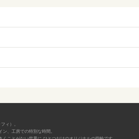
ラフィ）。
イン、工房での特別な時間。
きくことがない世界に ひとつだけのオリジナルの指輪です。