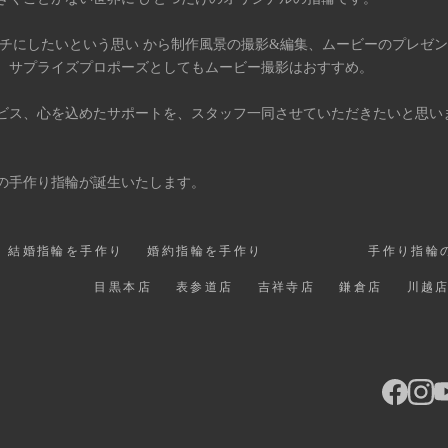
タチにしたいという思い から制作風景の撮影&編集、ムービーのプレゼ
、サプライズプロポーズとしてもムービー撮影はおすすめ。
ビス、心を込めたサポートを、スタッフ一同させていただきたいと思い
の手作り指輪が誕生いたします。
結婚指輪を手作り
婚約指輪を手作り
手作り指輪
目黒本店
表参道店
吉祥寺店
鎌倉店
川越