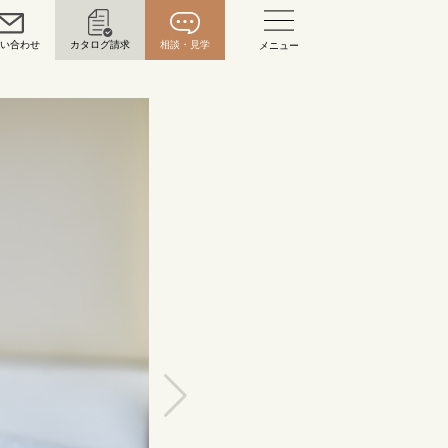
問い合わせ
カタログ請求
相談・見学
メニュー
い合わせ
お問い合わせ（通話料無料）
10:00～18:00 /年中無休
年末年始は除く
こちら
目黒本店
来店ご予約
0120-690-216
表参道店