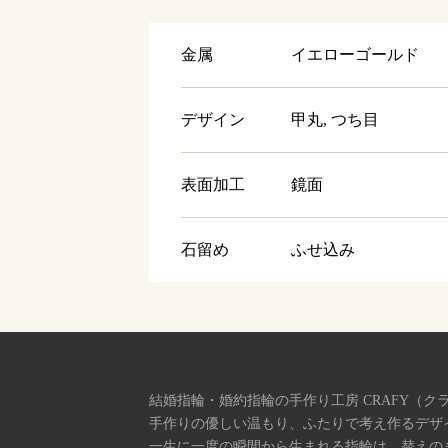
金属
イエローゴールド
デザイン
甲丸, つち目
表面加工
鏡面
石留め
ふせ込み
結婚指輪・婚約指輪の手作り工房 CRAFY（ク
手作りの優しい温もり、ふたりで考え作るデザ
一生に一度の瞬間から生まれる指輪は、替えの