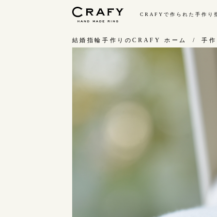
CRAFYで作られた手作
手作り 結婚指輪・婚約指輪
結婚指輪手作りのCRAFY ホーム
手作
手作り結婚指輪
手
ワックス制作コース（鋳造）
お
金属加工制作コース（鍛造）
お
CRAFY home.（指輪制作キット）
指
結婚指輪の価格一覧
C
手作り婚約指輪
結
婚約指輪制作コース
ダイヤモンドプロポーズコース
婚約指輪の価格一覧