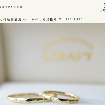
り指輪作品をご紹介
お
来店ご予約
お問
り指輪作品集
手作り結婚指輪 No.181-8370
作り指輪作品集
指輪作品集
問い合わせ
インタビュー
客様インタビュー
工房一覧
輪のハンドメイド・手作り
RAFYについて
よくあるご質問
婚指輪手作り工房のご案内
アフターケア・保証
CRAFYについて