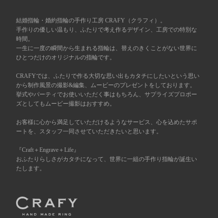
広島店
来店ご予約
結婚指輪・婚約指輪の手作り工房 CRAFY（クラフィ）。
手作りの優しい温もり、ふたりで考え作るデザイン、工房での特別な
時間。
一生に一度の瞬間から生まれる指輪は、替えのきくことがない世界に
オーダーメイド
ご予約
ひとつだけのオリジナルの指輪です。
CRAFYでは、ふたりで作る大切な思い出もカタチにしたいという思い
から制作風景の撮影&編集、ムービーのプレゼントをしております。
挙式やパーティでお使いいただく事はもちろん、サプライズプロポー
ズとしてもムービー撮影はおすすめ。
お客様に心から満足していただけるようなサービス、心を込めたサポ
ートを、スタッフ一同させていただきたいと思います。
『Craft＋Engrave＋Life』
おふたりらしさがカタチになって、世界に一組の手作り指輪が誕生い
たします。