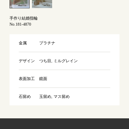
よくあるご質問
アフターケア・保証
吉祥寺店
来店ご予約
手作り結婚指輪
No.181-4870
CRAFYについて
鎌倉店
来店ご予約
金属
プラチナ
SNS・ブログ
川越店
来店ご予約
ブログ
デザイン
つち目, ミルグレイン
その他
表面加工
鏡面
軽井沢店
来店ご予約
プライバシーポリシー
用語集
石留め
玉留め, マス留め
大阪本店
来店ご予約
京都店
来店ご予約