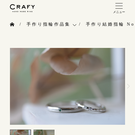
メニュー
手作り 結婚指輪・婚約指輪
手作り指輪作品集
手作り結婚指輪 No.
手作り結婚指輪
お問い合わせ（通話料無料）
手作り指輪作品集
手作り婚約指輪
10:00～18:00 /年中無休
お問い合わせ
指輪制作の流れ
年末年始は除く
お客様インタビュー
オーダーメイド 結婚指輪・婚約指輪
指輪のハンドメイド・手作り
こちら
指輪作品集
CRAFYについて
インタビュー
目黒本店
結婚指輪手作り工房のご案内
来店ご予約
工房一覧
表参道店
来店ご予約