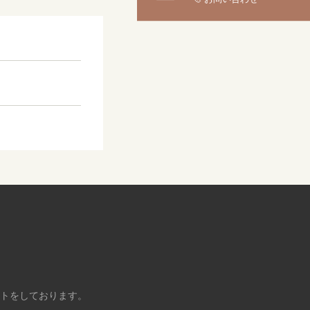
大阪本店
来店ご予約
0120-690-255
京都店
来店ご予約
0120-690-253
広島店
来店ご予約
0120-690-262
オーダーメイド
ご予約
0120-690-216
ントをしております。