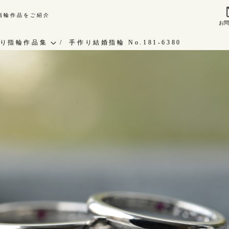
り指輪作品をご紹介
お
来店ご予約
お問
り指輪作品集
手作り結婚指輪 No.181-6380
作り指輪作品集
指輪作品集
問い合わせ
インタビュー
客様インタビュー
工房一覧
輪のハンドメイド・手作り
RAFYについて
よくあるご質問
婚指輪手作り工房のご案内
アフターケア・保証
CRAFYについて