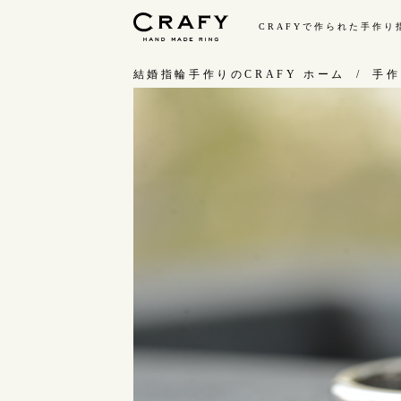
CRAFYで作られた手作
手作り 結婚指輪・婚約指輪
結婚指輪手作りのCRAFY ホーム
手作
手作り結婚指輪
手
ワックス制作コース（鋳造）
お
金属加工制作コース（鍛造）
お
CRAFY home.（指輪制作キット）
指
結婚指輪の価格一覧
C
手作り婚約指輪
結
婚約指輪制作コース
ダイヤモンドプロポーズコース
婚約指輪の価格一覧