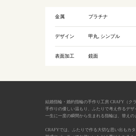
金属
プラチナ
デザイン
甲丸, シンプル
表面加工
鏡面
結婚指輪・婚約指輪の手作り工房 CRAFY（ク
手作りの優しい温もり、ふたりで考え作るデザ
一生に一度の瞬間から生まれる指輪は、替えの
CRAFYでは、ふたりで作る大切な思い出もカ