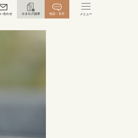
問い合わせ
カタログ請求
相談・見学
メニュー
い合わせ
お問い合わせ（通話料無料）
10:00～18:00 /年中無休
年末年始は除く
こちら
目黒本店
来店ご予約
0120-690-216
表参道店