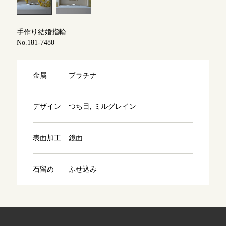
よくあるご質問
アフターケア・保証
吉祥寺店
来店ご予約
手作り結婚指輪
No.181-7480
CRAFYについて
鎌倉店
来店ご予約
金属
プラチナ
SNS・ブログ
川越店
来店ご予約
ブログ
デザイン
つち目, ミルグレイン
その他
表面加工
鏡面
軽井沢店
来店ご予約
プライバシーポリシー
用語集
石留め
ふせ込み
大阪本店
来店ご予約
京都店
来店ご予約