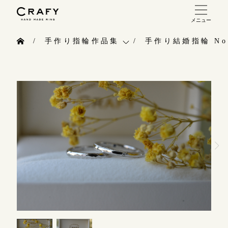
メニュー
手作り 結婚指輪・婚約指輪
手作り指輪作品集
手作り結婚指輪 No.
手作り結婚指輪
お問い合わせ（通話料無料）
手作り指輪作品集
手作り婚約指輪
10:00～18:00 /年中無休
お問い合わせ
指輪制作の流れ
年末年始は除く
お客様インタビュー
オーダーメイド 結婚指輪・婚約指輪
指輪のハンドメイド・手作り
こちら
指輪作品集
CRAFYについて
インタビュー
目黒本店
結婚指輪手作り工房のご案内
来店ご予約
工房一覧
表参道店
来店ご予約