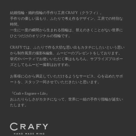
広島店
来店ご予約
結婚指輪・婚約指輪の手作り工房 CRAFY（クラフィ）。
手作りの優しい温もり、ふたりで考え作るデザイン、工房での特別な
時間。
一生に一度の瞬間から生まれる指輪は、替えのきくことがない世界に
オーダーメイド
ご予約
ひとつだけのオリジナルの指輪です。
CRAFYでは、ふたりで作る大切な思い出もカタチにしたいという思い
から制作風景の撮影&編集、ムービーのプレゼントをしております。
挙式やパーティでお使いいただく事はもちろん、サプライズプロポー
ズとしてもムービー撮影はおすすめ。
お客様に心から満足していただけるようなサービス、心を込めたサポ
ートを、スタッフ一同させていただきたいと思います。
『Craft＋Engrave＋Life』
おふたりらしさがカタチになって、世界に一組の手作り指輪が誕生い
たします。