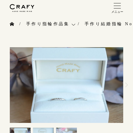
メニュー
手作り 結婚指輪・婚約指輪
手作り指輪作品集
手作り結婚指輪 No.
手作り結婚指輪
お問い合わせ（通話料無料）
手作り指輪作品集
手作り婚約指輪
10:00～18:00 /年中無休
お問い合わせ
指輪制作の流れ
年末年始は除く
お客様インタビュー
オーダーメイド 結婚指輪・婚約指輪
指輪のハンドメイド・手作り
こちら
指輪作品集
CRAFYについて
インタビュー
目黒本店
結婚指輪手作り工房のご案内
来店ご予約
工房一覧
表参道店
来店ご予約