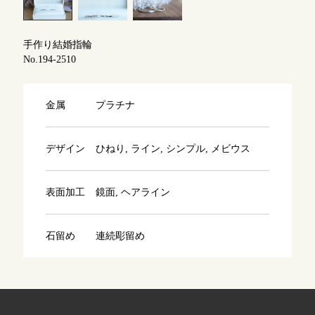
よくあるご質問
アフターケア・保証
吉祥寺店
来店ご予約
手作り結婚指輪
No.194-2510
CRAFYについて
鎌倉店
来店ご予約
金属
プラチナ
SNS・ブログ
川越店
来店ご予約
ブログ
デザイン
ひねり, ライン, シンプル, メビウス
その他
表面加工
鏡面, ヘアライン
軽井沢店
来店ご予約
プライバシーポリシー
用語集
石留め
連続彫留め
大阪本店
来店ご予約
京都店
来店ご予約