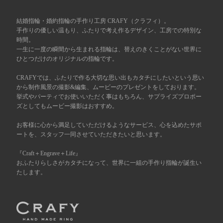
広島店
来店ご予約
結婚指輪・婚約指輪の手作り工房 CRAFY（クラフィ）。
手作りの優しい温もり、ふたりで考え作るデザイン、工房での特別な
時間。
一生に一度の瞬間から生まれる指輪は、替えのきくことがない世界に
オーダーメイド
ご予約
ひとつだけのオリジナルの指輪です。
CRAFYでは、ふたりで作る大切な思い出もカタチにしたいという思い
から制作風景の撮影&編集、ムービーのプレゼントをしております。
挙式やパーティでお使いいただく事はもちろん、サプライズプロポー
ズとしてもムービー撮影はおすすめ。
お客様に心から満足していただけるようなサービス、心を込めたサポ
ートを、スタッフ一同させていただきたいと思います。
『Craft＋Engrave＋Life』
おふたりらしさがカタチになって、世界に一組の手作り指輪が誕生い
たします。