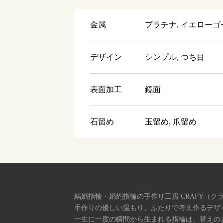
金属
プラチナ, イエローゴ
デザイン
シンプル, つち目
表面加工
鏡面
石留め
玉留め, 爪留め
結婚指輪・婚約指輪の手作り工房 CRAFY（ク
手作りの優しい温もり、ふたりで考え作るデザ
一生に一度の瞬間から生まれる指輪は、替えの