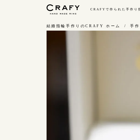
CRAFYで作られた手作
手作り 結婚指輪・婚約指輪
結婚指輪手作りのCRAFY ホーム
手作
手作り結婚指輪
手
ワックス制作コース（鋳造）
お
金属加工制作コース（鍛造）
お
CRAFY home.（指輪制作キット）
指
結婚指輪の価格一覧
C
手作り婚約指輪
結
婚約指輪制作コース
ダイヤモンドプロポーズコース
婚約指輪の価格一覧