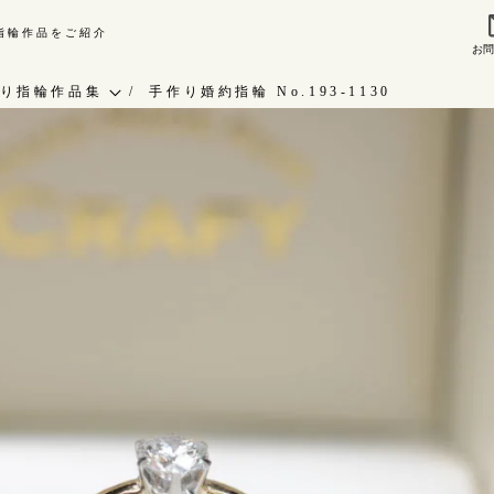
り指輪作品をご紹介
お
来店ご予約
お問
り指輪作品集
手作り婚約指輪 No.193-1130
作り指輪作品集
指輪作品集
問い合わせ
インタビュー
客様インタビュー
工房一覧
輪のハンドメイド・手作り
RAFYについて
よくあるご質問
婚指輪手作り工房のご案内
アフターケア・保証
CRAFYについて