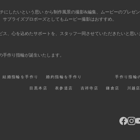
タチにしたいという思い から制作風景の撮影&編集、ムービーのプレゼ
、サプライズプロポーズとしてもムービー撮影はおすすめ。
ビス、心を込めたサポートを、スタッフ一同させていただきたいと思い
の手作り指輪が誕生いたします。
結婚指輪を手作り
婚約指輪を手作り
手作り指輪
目黒本店
表参道店
吉祥寺店
鎌倉店
川越