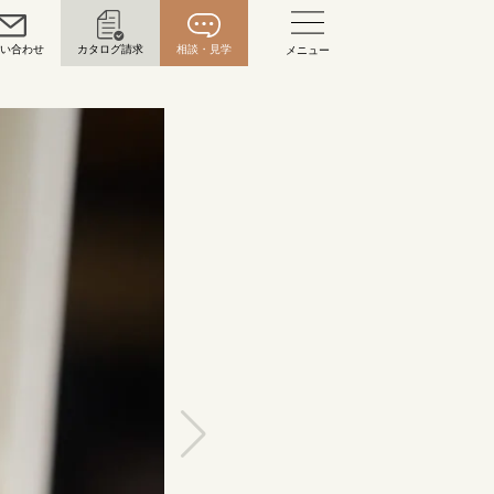
問い合わせ
カタログ請求
相談・見学
メニュー
い合わせ
お問い合わせ（通話料無料）
10:00～18:00 /年中無休
年末年始は除く
こちら
目黒本店
来店ご予約
0120-690-216
表参道店