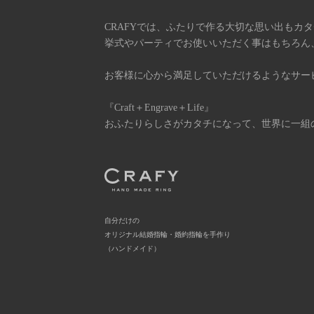
CRAFYでは、ふたりで作る大切な思い出もカ
挙式やパーティでお使いいただく事はもちろん
お客様に心から満足していただけるようなサー
『Craft＋Engrave＋Life』
おふたりらしさがカタチになって、世界に一組
自分だけの
オリジナル結婚指輪・婚約指輪を手作り
（ハンドメイド）