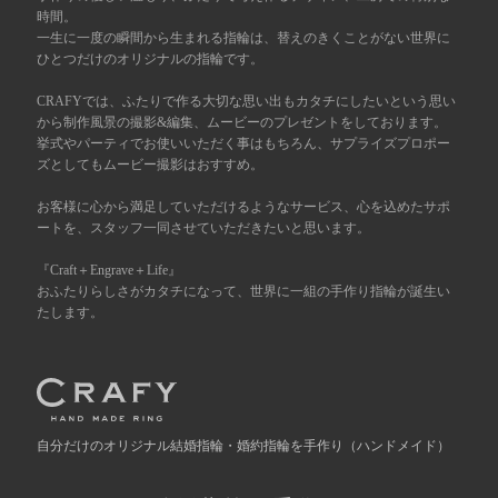
時間。
一生に一度の瞬間から生まれる指輪は、替えのきくことがない世界に
広島店
来店ご予約
ひとつだけのオリジナルの指輪です。
CRAFYでは、ふたりで作る大切な思い出もカタチにしたいという思い
オーダーメイド
から制作風景の撮影&編集、ムービーのプレゼントをしております。
ご予約
挙式やパーティでお使いいただく事はもちろん、サプライズプロポー
ズとしてもムービー撮影はおすすめ。
お客様に心から満足していただけるようなサービス、心を込めたサポ
ートを、スタッフ一同させていただきたいと思います。
『Craft＋Engrave＋Life』
おふたりらしさがカタチになって、世界に一組の手作り指輪が誕生い
たします。
自分だけの
オリジナル結婚指輪・婚約指輪を手作り
（ハンドメイド）