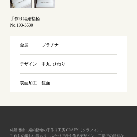
よくあるご質問
アフターケア・保証
吉祥寺店
手作り結婚指輪
来店ご予約
No.193-3530
CRAFYについて
鎌倉店
来店ご予約
金属
プラチナ
SNS・ブログ
川越店
来店ご予約
ブログ
デザイン
甲丸, ひねり
その他
表面加工
鏡面
軽井沢店
来店ご予約
プライバシーポリシー
用語集
大阪本店
来店ご予約
京都店
来店ご予約
結婚指輪・婚約指輪の手作り工房 CRAFY（クラフィ）。
手作りの優しい温もり、ふたりで考え作るデザイン、工房での特別な