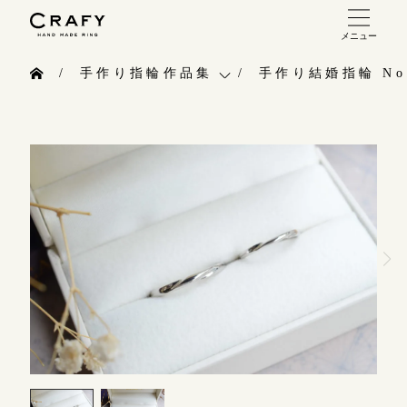
メニュー
手作り 結婚指輪・婚約指輪
手作り指輪作品集
手作り結婚指輪 No.
手作り結婚指輪
お問い合わせ（通話料無料）
手作り指輪作品集
手作り婚約指輪
10:00～18:00 /年中無休
お問い合わせ
指輪制作の流れ
年末年始は除く
お客様インタビュー
オーダーメイド 結婚指輪・婚約指輪
指輪のハンドメイド・手作り
こちら
指輪作品集
CRAFYについて
インタビュー
目黒本店
結婚指輪手作り工房のご案内
来店ご予約
工房一覧
表参道店
来店ご予約