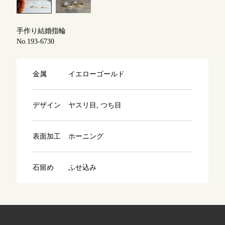
よくあるご質問
アフターケア・保証
吉祥寺店
手作り結婚指輪
来店ご予約
No.193-6730
CRAFYについて
鎌倉店
来店ご予約
金属
イエローゴールド
SNS・ブログ
川越店
来店ご予約
ブログ
デザイン
ヤスリ目, つち目
その他
表面加工
ホーニング
軽井沢店
来店ご予約
プライバシーポリシー
用語集
石留め
ふせ込み
大阪本店
来店ご予約
京都店
来店ご予約