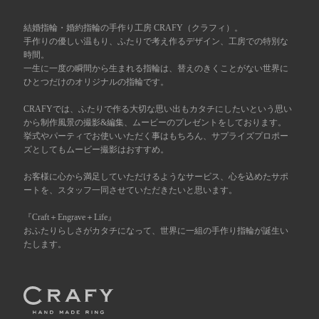
広島店
結婚指輪・婚約指輪の手作り工房 CRAFY（クラフィ）。
来店ご予約
手作りの優しい温もり、ふたりで考え作るデザイン、工房での特別な
時間。
一生に一度の瞬間から生まれる指輪は、替えのきくことがない世界に
オーダーメイド
ご予約
ひとつだけのオリジナルの指輪です。
CRAFYでは、ふたりで作る大切な思い出もカタチにしたいという思い
から制作風景の撮影&編集、ムービーのプレゼントをしております。
挙式やパーティでお使いいただく事はもちろん、サプライズプロポー
ズとしてもムービー撮影はおすすめ。
お客様に心から満足していただけるようなサービス、心を込めたサポ
ートを、スタッフ一同させていただきたいと思います。
『Craft＋Engrave＋Life』
おふたりらしさがカタチになって、世界に一組の手作り指輪が誕生い
たします。