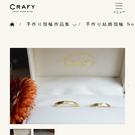
メニュー
手作り 結婚指輪・婚約指輪
手作り指輪作品集
手作り結婚指輪 No.
手作り結婚指輪
お問い合わせ（通話料無料）
手作り指輪作品集
手作り婚約指輪
10:00～18:00 /年中無休
お問い合わせ
指輪制作の流れ
年末年始は除く
お客様インタビュー
オーダーメイド 結婚指輪・婚約指輪
指輪のハンドメイド・手作り
こちら
指輪作品集
CRAFYについて
インタビュー
目黒本店
結婚指輪手作り工房のご案内
来店ご予約
工房一覧
表参道店
来店ご予約