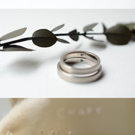
よくあるご質問
アフターケア・保証
吉祥寺店
来店ご予約
CRAFYについて
鎌倉店
来店ご予約
SNS・ブログ
川越店
来店ご予約
ブログ
その他
軽井沢店
来店ご予約
プライバシーポリシー
用語集
大阪本店
来店ご予約
京都店
来店ご予約