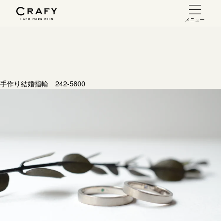
メニュー
手作り 結婚指輪・婚約指輪
手作り結婚指輪
お問い合わせ（通話料無料）
手作り婚約指輪
手作り結婚指輪 242-5800
10:00～18:00 /年中無休
指輪制作の流れ
年末年始は除く
オーダーメイド 結婚指輪・婚約指輪
こちら
指輪作品集
インタビュー
目黒本店
来店ご予約
工房一覧
表参道店
来店ご予約