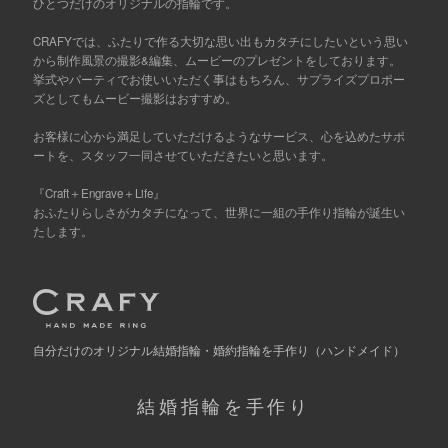
ひとつだけのオリジナルの指輪です。
CRAFYでは、ふたりで作る大切な思い出もカタチにしたいという思い
から制作風景の撮影&編集、ムービーのプレゼントをしております。
挙式やパーティでお使いいただく事はもちろん、サプライズプロポー
ズとしてもムービー撮影はおすすめ。
お客様に心から満足していただけるようなサービス、心を込めたサポ
ートを、スタッフ一同させていただきたいと思います。
『Craft＋Engrave＋Life』
おふたりらしさがカタチになって、世界に一組の手作り指輪が誕生い
たします。
自分だけの
オリジナル結婚指輪・婚約指輪を手作り
（ハンドメイド）
結婚指輪を手作り