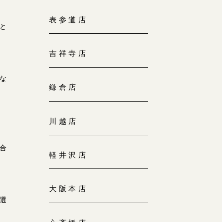
大阪本店
表参道店
来店ご予約
と
0120-690-255
吉祥寺店
京都店
来店ご予約
0120-690-253
な
鎌倉店
広島店
来店ご予約
川越店
0120-690-262
合
軽井沢店
オーダーメイド
ご予約
0120-690-216
大阪本店
選