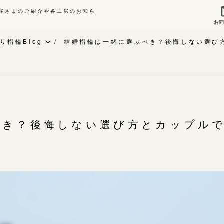
客さまのご紹介や各工房のお知ら
お
来店ご予約
お問
り指輪Blog
結婚指輪は一緒に選ぶべき？後悔しない選び
作り指輪Blog
指輪作品集
作り指輪作品集
インタビュー
問い合わせ
工房一覧
客様インタビュー
べき？後悔しない選び方とカップル
輪のハンドメイド・手作り
よくあるご質問
RAFYについて
アフターケア・保証
婚指輪手作り工房のご案内
CRAFYについて