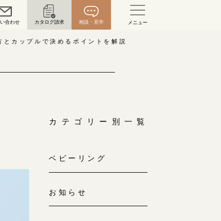
問い合わせ
カタログ請求
相談・見学
メニュー
い合わせ
方とカップルで決めるポイントを解説
お問い合わせ（通話料無料）
10:00～18:00 /年中無休
年末年始は除く
で
カテゴリー別一覧
こちら
ベビーリング
目黒本店
来店ご予約
0120-690-216
お知らせ
表参道店