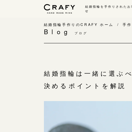
結婚指輪を手作りされたお
せ
手作り 結婚指輪・婚約指輪
結婚指輪手作りのCRAFY ホーム
手作
Blog
ブログ
手作り結婚指輪
手
ワックス制作コース（鋳造）
手
金属加工制作コース（鍛造）
お
CRAFY home.（指輪制作キット）
お
結婚指輪は一緒に選ぶ
結婚指輪の価格一覧
指
決めるポイントを解説
手作り婚約指輪
C
婚約指輪制作コース
結
ダイヤモンドプロポーズコース
婚約指輪の価格一覧