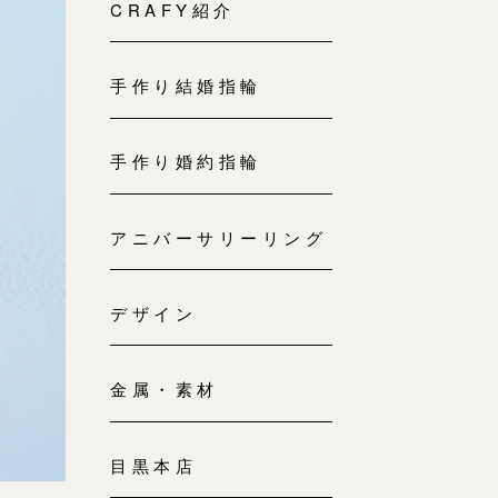
来店ご予約
CRAFY紹介
0120-690-214
手作り結婚指輪
吉祥寺店
来店ご予約
0120-690-218
手作り婚約指輪
鎌倉店
来店ご予約
アニバーサリーリング
0120-690-217
デザイン
川越店
来店ご予約
0120-998-619
金属・素材
軽井沢店
来店ご予約
0120-989-121
目黒本店