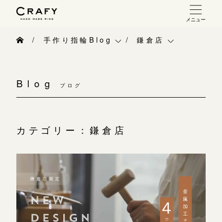
メニュー
手作り 結婚指輪・婚約指輪
手作り指輪Blog
鎌倉店
手作り結婚指輪
手作り指輪Blog
鎌倉店
お問い合わせ（通話料無料）
手作り婚約指輪
Blog
10:00～18:00 /年中無休
ブログ
手作り指輪作品集
ベビーリング
指輪制作の流れ
年末年始は除く
お問い合わせ
お知らせ
オーダーメイド 結婚指輪・婚約指輪
カテゴリー：鎌倉店
お客様インタビュー
CRAFY紹介
こちら
指輪作品集
指輪のハンドメイド・手作り
手作り結婚指輪
インタビュー
目黒本店
CRAFYについて
手作り婚約指輪
来店ご予約
工房一覧
結婚指輪手作り工房のご案内
アニバーサリーリ
表参道店
来店ご予約