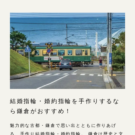
広島店
広島店
来店ご予約
婚約指輪
結婚指輪
オーダーメイド
ご予約
お客様の声
-
結婚指輪・婚約指輪を手作りするな
ら鎌倉がおすすめ！
魅力的な古都・鎌倉で思い出とともに作りあげ
る、手作り結婚指輪・婚約指輪。 鎌倉は歴史と文