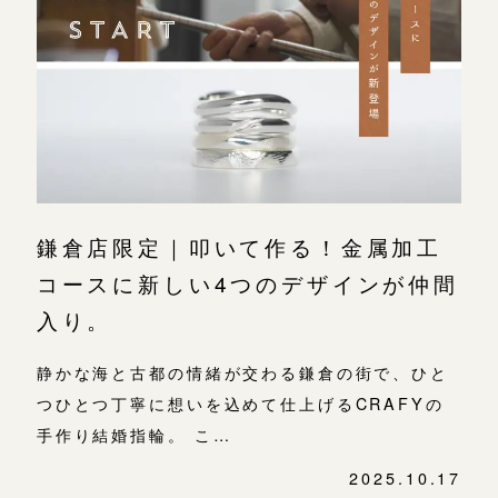
よくあるご質問
デザイン
金属・素材
アフターケア・保証
吉祥寺店
来店ご予約
目黒本店
CRAFYについて
鎌倉店
来店ご予約
表参道店
SNS・ブログ
吉祥寺店
川越店
来店ご予約
ブログ
鎌倉店限定｜叩いて作る！金属加工
川越店
コースに新しい4つのデザインが仲間
その他
軽井沢店
軽井沢店
来店ご予約
入り。
プライバシーポリシー
大阪本店
用語集
静かな海と古都の情緒が交わる鎌倉の街で、ひと
大阪本店
来店ご予約
心斎橋店
つひとつ丁寧に想いを込めて仕上げるCRAFYの
手作り結婚指輪。 こ…
京都店
京都店
来店ご予約
2025.10.17