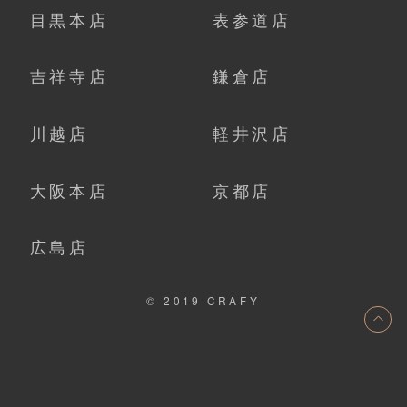
目黒本店
表参道店
吉祥寺店
鎌倉店
川越店
軽井沢店
大阪本店
京都店
広島店
© 2019 CRAFY
ト