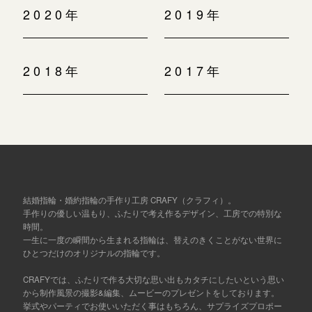
2020年
2019年
2018年
2017年
結婚指輪・婚約指輪の手作り工房 CRAFY（クラフィ）。
手作りの優しい温もり、ふたりで考え作るデザイン、工房での特別な
時間。
一生に一度の瞬間から生まれる指輪は、替えのきくことがない世界に
ひとつだけのオリジナルの指輪です。
CRAFYでは、ふたりで作る大切な思い出もカタチにしたいという思い
から制作風景の撮影&編集、ムービーのプレゼントをしております。
挙式やパーティでお使いいただく事はもちろん、サプライズプロポー