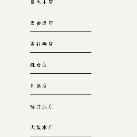
目黒本店
大阪本店
来店ご予約
0120-690-255
表参道店
京都店
来店ご予約
吉祥寺店
0120-690-253
鎌倉店
広島店
来店ご予約
0120-690-262
川越店
オーダーメイド
ご予約
0120-690-216
軽井沢店
大阪本店