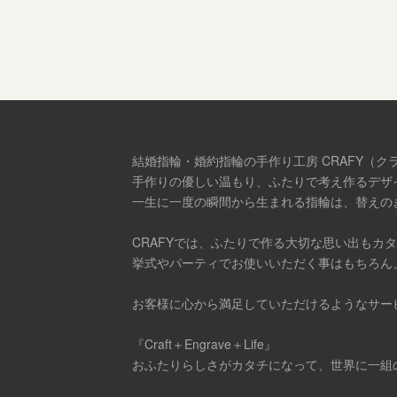
結婚指輪・婚約指輪の手作り工房 CRAFY（ク
手作りの優しい温もり、ふたりで考え作るデザ
一生に一度の瞬間から生まれる指輪は、替えの
CRAFYでは、ふたりで作る大切な思い出もカ
挙式やパーティでお使いいただく事はもちろん
お客様に心から満足していただけるようなサー
『Craft＋Engrave＋Life』
おふたりらしさがカタチになって、世界に一組