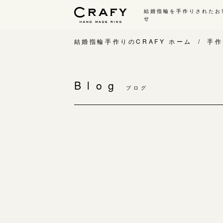
結婚指輪を手作りされたお
せ
手作り 結婚指輪・婚約指輪
結婚指輪手作りのCRAFY ホーム
手作
手作り結婚指輪
手
ワックス制作コース（鋳造）
Blog
手
ブログ
金属加工制作コース（鍛造）
お
CRAFY home.（指輪制作キット）
お
結婚指輪の価格一覧
指
手作り婚約指輪
C
婚約指輪制作コース
結
ダイヤモンドプロポーズコース
婚約指輪の価格一覧