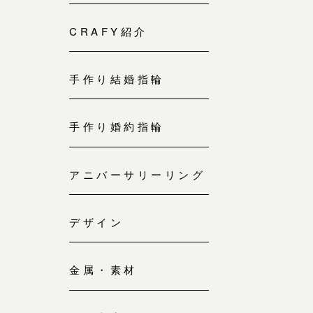
来店ご予約
0120-690-214
CRAFY紹介
吉祥寺店
来店ご予約
手作り結婚指輪
0120-690-218
手作り婚約指輪
鎌倉店
来店ご予約
0120-690-217
アニバーサリーリング
川越店
来店ご予約
0120-998-619
デザイン
軽井沢店
金属・素材
来店ご予約
0120-989-121