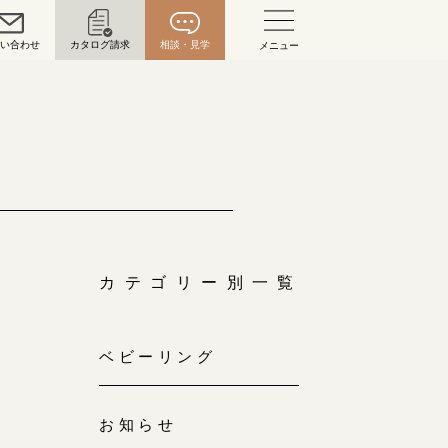
問い合わせ
カタログ請求
相談・見学
メニュー
い合わせ
お問い合わせ（通話料無料）
10:00～18:00 /年中無休
年末年始は除く
カテゴリー別一覧
こちら
目黒本店
ベビーリング
来店ご予約
0120-690-216
お知らせ
表参道店