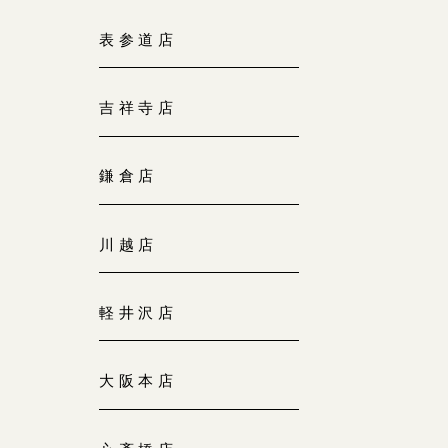
大阪本店
表参道店
来店ご予約
0120-690-255
吉祥寺店
京都店
来店ご予約
0120-690-253
鎌倉店
広島店
来店ご予約
川越店
0120-690-262
軽井沢店
オーダーメイド
ご予約
0120-690-216
大阪本店