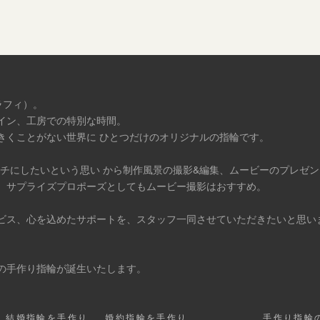
ラフィ）。
イン、工房での特別な時間。
きくことがない世界に ひとつだけのオリジナルの指輪です。
タチにしたいという思い から制作風景の撮影&編集、ムービーのプレゼ
、サプライズプロポーズとしてもムービー撮影はおすすめ。
ビス、心を込めたサポートを、スタッフ一同させていただきたいと思い
の手作り指輪が誕生いたします。
結婚指輪を手作り
婚約指輪を手作り
手作り指輪