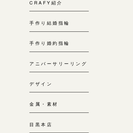
来店ご予約
CRAFY紹介
0120-690-214
手作り結婚指輪
吉祥寺店
来店ご予約
0120-690-218
手作り婚約指輪
鎌倉店
来店ご予約
アニバーサリーリング
0120-690-217
デザイン
川越店
来店ご予約
0120-998-619
金属・素材
軽井沢店
来店ご予約
0120-989-121
目黒本店