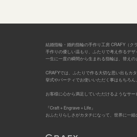
結婚指輪・婚約指輪の手作り工房 CRAFY（ク
手作りの優しい温もり、ふたりで考え作るデザ
一生に一度の瞬間から生まれる指輪は、替えの
CRAFYでは、ふたりで作る大切な思い出もカ
挙式やパーティでお使いいただく事はもちろん
お客様に心から満足していただけるようなサー
『Craft＋Engrave＋Life』
おふたりらしさがカタチになって、世界に一組