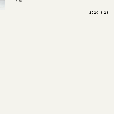
指輪」…
SNS・ブログ
表参道店
2020.3.28
ブログ
吉祥寺店
鎌倉店
その他
川越店
プライバシーポリシー
用語集
軽井沢店
大阪本店
心斎橋店
京都店
広島店
婚約指輪
結婚指輪
お客様の声