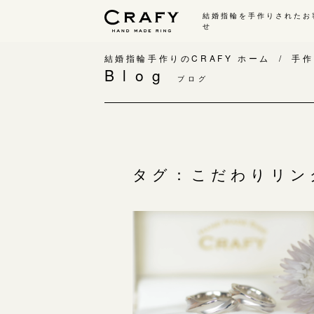
結婚指輪を手作りされたお
せ
手作り 結婚指輪・婚約指輪
結婚指輪手作りのCRAFY ホーム
手作
Blog
ブログ
手作り結婚指輪
手
ワックス制作コース（鋳造）
手
金属加工制作コース（鍛造）
お
CRAFY home.（指輪制作キット）
お
タグ：こだわりリン
結婚指輪の価格一覧
指
手作り婚約指輪
C
婚約指輪制作コース
結
ダイヤモンドプロポーズコース
婚約指輪の価格一覧