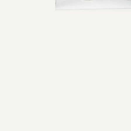
指輪制作の流れ
投
オーダーメイド 結婚指輪・婚約指輪
稿
ナ
ビ
ゲ
ー
シ
ョ
ン