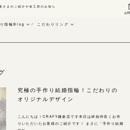
客さまのご紹介や各工房のお知ら
お
来店ご予約
お問
り指輪Blog
こだわりリング
作り指輪Blog
ベビーリング
指輪作品集
作り指輪作品集
お知らせ
インタビュー
問い合わせ
CRAFY紹介
工房一覧
客様インタビュー
手作り結婚指輪
グ
輪のハンドメイド・手作り
手作り婚約指輪
よくあるご質問
究極の手作り結婚指輪！こだわりの
RAFYについて
アニバーサリーリング
オリジナルデザイン
アフターケア・保証
婚指輪手作り工房のご案内
デザイン
CRAFYについて
金属・素材
こんにちは！CRAFY鎌倉店です本日は終始仲良くお作
りいただいたお客様のご紹介です！ まさに「手作り結婚
目黒本店