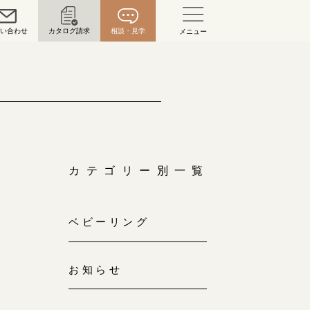
問い合わせ
カタログ請求
相談・見学
メニュー
い合わせ
お問い合わせ（通話料無料）
10:00～18:00 /年中無休
年末年始は除く
カテゴリー別一覧
こちら
ベビーリング
目黒本店
来店ご予約
0120-690-216
お知らせ
表参道店