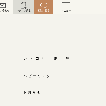
問い合わせ
カタログ請求
相談・見学
メニュー
い合わせ
お問い合わせ（通話料無料）
10:00～18:00 /年中無休
年末年始は除く
カテゴリー別一覧
こちら
ベビーリング
目黒本店
来店ご予約
0120-690-216
お知らせ
表参道店