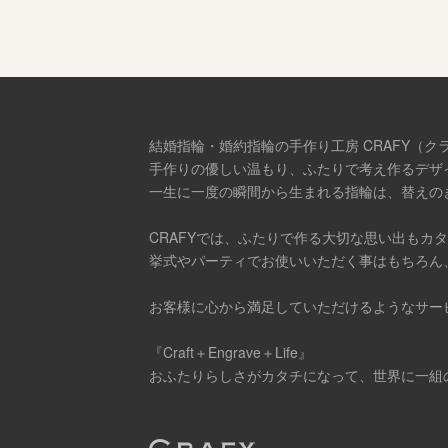
結婚指輪・婚約指輪の手作り工房 CRAFY（ク
手作りの優しい温もり、ふたりで考え作るデザ
一生に一度の瞬間から生まれる指輪は、替えの
CRAFYでは、ふたりで作る大切な思い出もカ
挙式やパーティでお使いいただく事はもちろん
お客様に心から満足していただけるようなサー
『Craft＋Engrave＋Life』
おふたりらしさがカタチになって、世界に一組