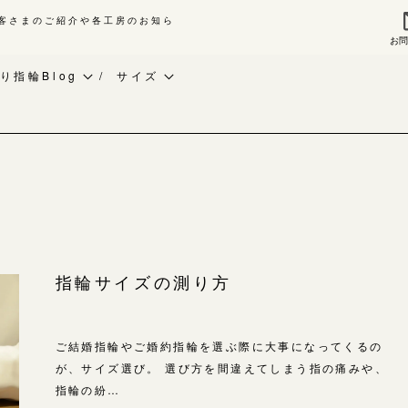
客さまのご紹介や各工房のお知ら
お
来店ご予約
お問
り指輪Blog
サイズ
作り指輪Blog
ベビーリング
指輪作品集
作り指輪作品集
お知らせ
インタビュー
問い合わせ
CRAFY紹介
工房一覧
客様インタビュー
手作り結婚指輪
輪のハンドメイド・手作り
手作り婚約指輪
よくあるご質問
指輪サイズの測り方
RAFYについて
アニバーサリーリング
アフターケア・保証
婚指輪手作り工房のご案内
デザイン
ご結婚指輪やご婚約指輪を選ぶ際に大事になってくるの
CRAFYについて
金属・素材
が、サイズ選び。 選び方を間違えてしまう指の痛みや、
指輪の紛…
目黒本店