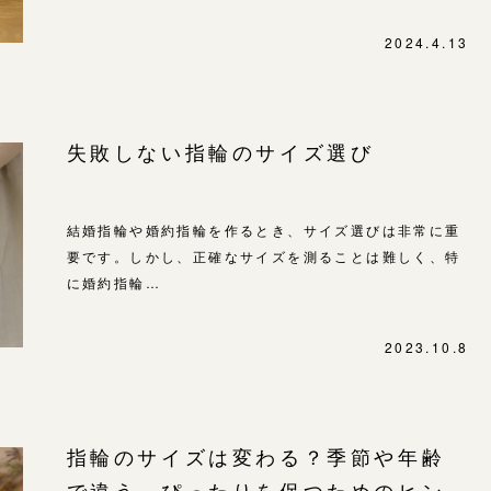
SNS・ブログ
表参道店
2024.4.13
ブログ
吉祥寺店
鎌倉店
その他
失敗しない指輪のサイズ選び
川越店
プライバシーポリシー
用語集
軽井沢店
結婚指輪や婚約指輪を作るとき、サイズ選びは非常に重
大阪本店
要です。しかし、正確なサイズを測ることは難しく、特
心斎橋店
に婚約指輪…
京都店
2023.10.8
広島店
婚約指輪
結婚指輪
指輪のサイズは変わる？季節や年齢
お客様の声
で違う、ぴったりを保つためのヒン