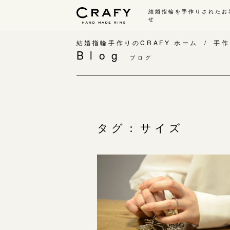
結婚指輪を手作りされたお
せ
手作り 結婚指輪・婚約指輪
結婚指輪手作りのCRAFY ホーム
手作
Blog
ブログ
手作り結婚指輪
手
ワックス制作コース（鋳造）
手
金属加工制作コース（鍛造）
お
CRAFY home.（指輪制作キット）
お
タグ：サイズ
結婚指輪の価格一覧
指
手作り婚約指輪
C
婚約指輪制作コース
結
ダイヤモンドプロポーズコース
婚約指輪の価格一覧