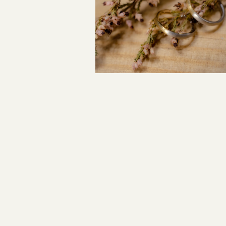
投
稿
ナ
ビ
ゲ
ー
シ
ョ
ン