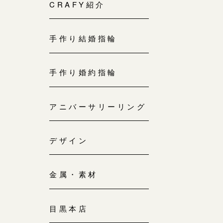
来店ご予約
CRAFY紹介
0120-690-214
手作り結婚指輪
吉祥寺店
来店ご予約
0120-690-218
手作り婚約指輪
鎌倉店
来店ご予約
アニバーサリーリング
0120-690-217
デザイン
川越店
来店ご予約
0120-998-619
金属・素材
軽井沢店
来店ご予約
0120-989-121
目黒本店