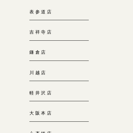
大阪本店
表参道店
来店ご予約
0120-690-255
吉祥寺店
京都店
来店ご予約
0120-690-253
鎌倉店
広島店
来店ご予約
川越店
0120-690-262
軽井沢店
オーダーメイド
ご予約
0120-690-216
大阪本店