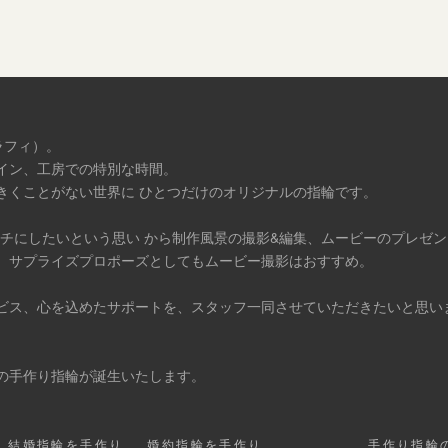
ラフィ）。
イン、工房での特別な時間。
きくことがない世界に ひとつだけのオリジナルの指輪です。
タチにしたいという思い から制作風景の撮影&編集、ムービーのプレゼ
、サプライズプロポーズとしてもムービー撮影はおすすめ。
ビス、心を込めたサポートを、スタッフ一同させていただきたいと思い
の手作り指輪が誕生いたします。
結婚指輪を手作り
婚約指輪を手作り
手作り指輪