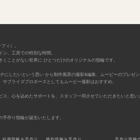
ラフィ）。
イン、工房での特別な時間。
きくことがない世界に ひとつだけのオリジナルの指輪です。
タチにしたいという思い から制作風景の撮影&編集、ムービーのプレゼ
、サプライズプロポーズとしてもムービー撮影はおすすめ。
ビス、心を込めたサポートを、スタッフ一同させていただきたいと思い
の手作り指輪が誕生いたします。
結婚指輪を手作り
婚約指輪を手作り
手作り指輪