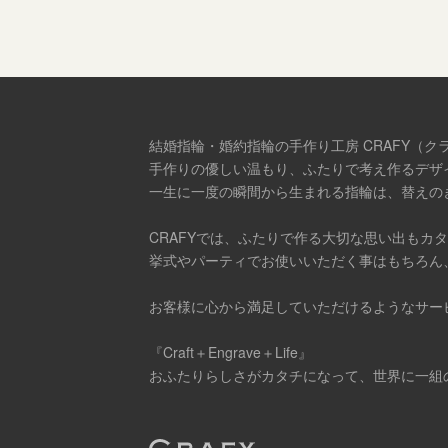
結婚指輪・婚約指輪の手作り工房 CRAFY（ク
手作りの優しい温もり、ふたりで考え作るデザ
一生に一度の瞬間から生まれる指輪は、替えの
CRAFYでは、ふたりで作る大切な思い出もカ
挙式やパーティでお使いいただく事はもちろん
お客様に心から満足していただけるようなサー
『Craft＋Engrave＋Life』
おふたりらしさがカタチになって、世界に一組