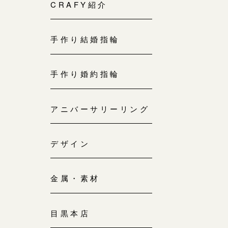
来店ご予約
CRAFY紹介
0120-690-214
手作り結婚指輪
吉祥寺店
来店ご予約
0120-690-218
手作り婚約指輪
鎌倉店
来店ご予約
アニバーサリーリング
0120-690-217
デザイン
川越店
来店ご予約
0120-998-619
金属・素材
軽井沢店
来店ご予約
0120-989-121
目黒本店