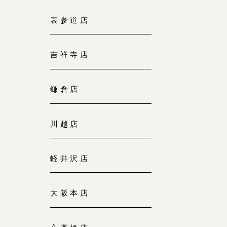
大阪本店
表参道店
来店ご予約
0120-690-255
吉祥寺店
京都店
来店ご予約
0120-690-253
鎌倉店
広島店
来店ご予約
川越店
0120-690-262
軽井沢店
オーダーメイド
ご予約
0120-690-216
大阪本店