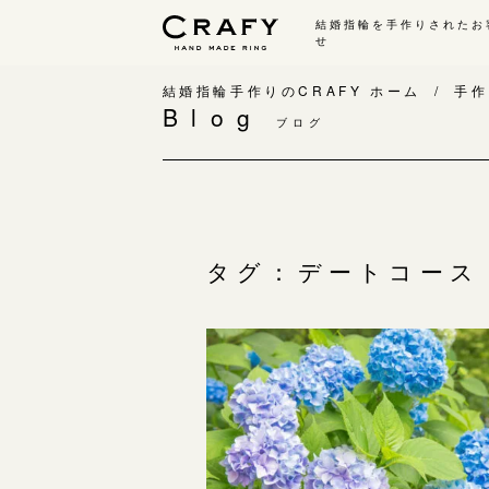
結婚指輪を手作りされたお
せ
手作り 結婚指輪・婚約指輪
結婚指輪手作りのCRAFY ホーム
手作
Blog
ブログ
手作り結婚指輪
手
ワックス制作コース（鋳造）
手
金属加工制作コース（鍛造）
お
CRAFY home.（指輪制作キット）
お
タグ：デートコース
結婚指輪の価格一覧
指
手作り婚約指輪
C
婚約指輪制作コース
結
ダイヤモンドプロポーズコース
婚約指輪の価格一覧