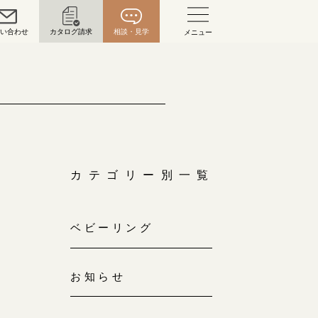
問い合わせ
カタログ請求
相談・見学
メニュー
い合わせ
お問い合わせ（通話料無料）
10:00～18:00 /年中無休
年末年始は除く
カテゴリー別一覧
こちら
ベビーリング
目黒本店
来店ご予約
0120-690-216
お知らせ
表参道店