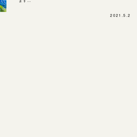
ます…
SNS・ブログ
表参道店
ブログ
2021.5.2
吉祥寺店
鎌倉店
その他
川越店
プライバシーポリシー
用語集
軽井沢店
大阪本店
心斎橋店
京都店
広島店
婚約指輪
結婚指輪
お客様の声