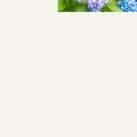
指輪制作の流れ
投
オーダーメイド 結婚指輪・婚約指輪
稿
ナ
ビ
ゲ
ー
シ
ョ
ン