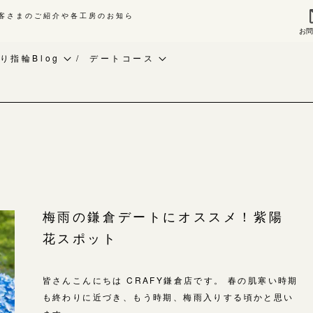
客さまのご紹介や各工房のお知ら
お
来店ご予約
お問
り指輪Blog
デートコース
作り指輪Blog
ベビーリング
指輪作品集
作り指輪作品集
お知らせ
インタビュー
問い合わせ
CRAFY紹介
工房一覧
客様インタビュー
手作り結婚指輪
輪のハンドメイド・手作り
手作り婚約指輪
よくあるご質問
梅雨の鎌倉デートにオススメ！紫陽
RAFYについて
アニバーサリーリング
花スポット
アフターケア・保証
婚指輪手作り工房のご案内
デザイン
CRAFYについて
金属・素材
皆さんこんにちは CRAFY鎌倉店です。 春の肌寒い時期
も終わりに近づき、もう時期、梅雨入りする頃かと思い
目黒本店