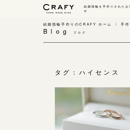
結婚指輪を手作りされたお
せ
手作り 結婚指輪・婚約指輪
結婚指輪手作りのCRAFY ホーム
手作
Blog
ブログ
手作り結婚指輪
手
ワックス制作コース（鋳造）
手
金属加工制作コース（鍛造）
お
CRAFY home.（指輪制作キット）
お
タグ：ハイセンス
結婚指輪の価格一覧
指
手作り婚約指輪
C
婚約指輪制作コース
結
ダイヤモンドプロポーズコース
婚約指輪の価格一覧