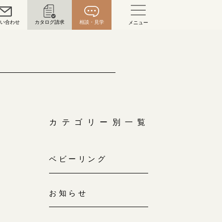
問い合わせ
カタログ請求
相談・見学
メニュー
い合わせ
お問い合わせ（通話料無料）
10:00～18:00 /年中無休
年末年始は除く
カテゴリー別一覧
こちら
ベビーリング
目黒本店
来店ご予約
0120-690-216
お知らせ
表参道店