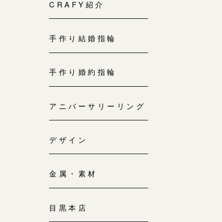
来店ご予約
CRAFY紹介
0120-690-214
手作り結婚指輪
吉祥寺店
来店ご予約
0120-690-218
手作り婚約指輪
鎌倉店
来店ご予約
アニバーサリーリング
0120-690-217
デザイン
川越店
来店ご予約
0120-998-619
金属・素材
軽井沢店
来店ご予約
0120-989-121
目黒本店