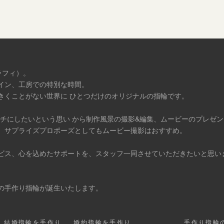
ラフィ）。
イン、工房での特別な時間。
きくことがない世界に ひとつだけのオリジナルの指輪です。
タチにしたいという思い から制作風景の撮影&編集、ムービーのプレゼ
、サプライズプロポーズとしてもムービー撮影はおすすめ。
ビス、心を込めたサポートを、スタッフ一同させていただきたいと思い
の手作り指輪が誕生いたします。
結婚指輪を手作り
婚約指輪を手作り
手作り指輪