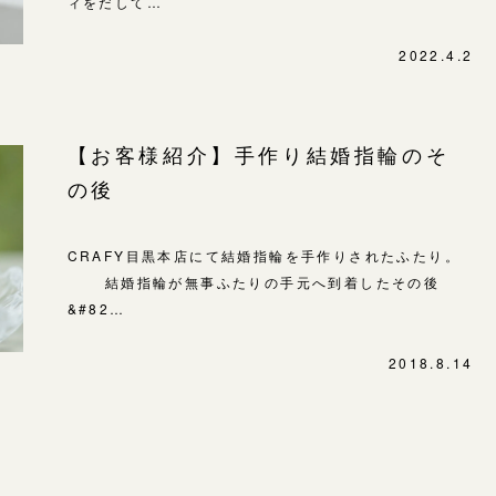
ィをだして…
SNS・ブログ
表参道店
ブログ
2022.4.2
吉祥寺店
鎌倉店
その他
川越店
【お客様紹介】手作り結婚指輪のそ
プライバシーポリシー
の後
用語集
軽井沢店
大阪本店
CRAFY目黒本店にて結婚指輪を手作りされたふたり。
心斎橋店
結婚指輪が無事ふたりの手元へ到着したその後
&#82…
京都店
広島店
2018.8.14
婚約指輪
結婚指輪
お客様の声