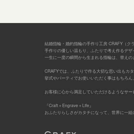
結婚指輪・婚約指輪の手作り工房 CRAFY（ク
手作りの優しい温もり、ふたりで考え作るデザ
一生に一度の瞬間から生まれる指輪は、替えの
CRAFYでは、ふたりで作る大切な思い出もカ
挙式やパーティでお使いいただく事はもちろん
お客様に心から満足していただけるようなサー
『Craft＋Engrave＋Life』
おふたりらしさがカタチになって、世界に一組