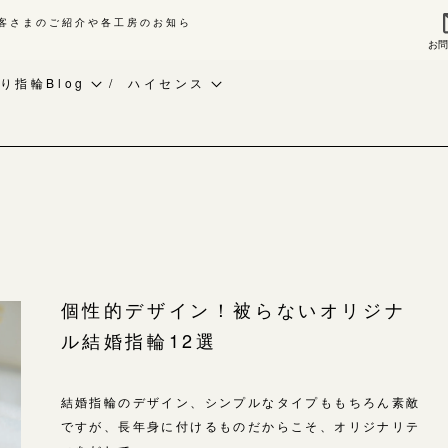
客さまのご紹介や各工房のお知ら
お
来店ご予約
お問
り指輪Blog
ハイセンス
作り指輪Blog
ベビーリング
指輪作品集
作り指輪作品集
お知らせ
インタビュー
問い合わせ
CRAFY紹介
工房一覧
客様インタビュー
手作り結婚指輪
輪のハンドメイド・手作り
手作り婚約指輪
よくあるご質問
個性的デザイン！被らないオリジナ
RAFYについて
アニバーサリーリング
ル結婚指輪12選
アフターケア・保証
婚指輪手作り工房のご案内
デザイン
CRAFYについて
金属・素材
結婚指輪のデザイン、シンプルなタイプももちろん素敵
ですが、長年身に付けるものだからこそ、オリジナリテ
目黒本店