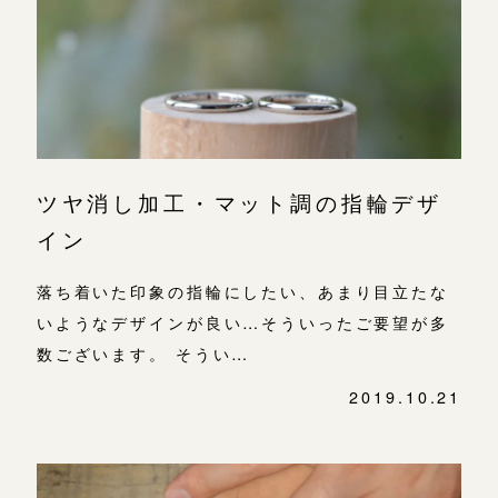
よくあるご質問
金属・素材
目黒本店
アフターケア・保証
吉祥寺店
来店ご予約
表参道店
CRAFYについて
鎌倉店
来店ご予約
吉祥寺店
SNS・ブログ
ツヤ消し加工・マット調の指輪デザ
鎌倉店
川越店
来店ご予約
ブログ
イン
川越店
その他
落ち着いた印象の指輪にしたい、あまり目立たな
軽井沢店
軽井沢店
来店ご予約
いようなデザインが良い…そういったご要望が多
プライバシーポリシー
大阪本店
数ございます。 そうい…
用語集
大阪本店
来店ご予約
2019.10.21
心斎橋店
京都店
京都店
来店ご予約