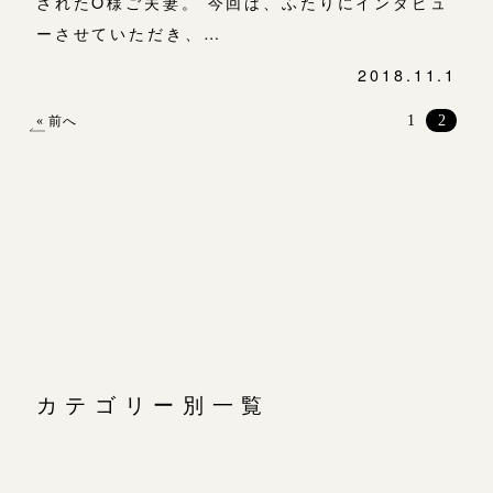
されたO様ご夫妻。 今回は、ふたりにインタビュ
ーさせていただき、…
2018.11.1
投
稿
1
2
« 前へ
ナ
ビ
ゲ
ー
シ
ョ
ン
カテゴリー別一覧