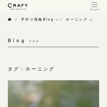
メニュー
手作り 結婚指輪・婚約指輪
手作り指輪Blog
ホーニング
手作り結婚指輪
手作り指輪Blog
ベビーリング
お問い合わせ（通話料無料）
手作り婚約指輪
Blog
10:00～18:00 /年中無休
ブログ
手作り指輪作品集
お知らせ
指輪制作の流れ
年末年始は除く
お問い合わせ
CRAFY紹介
オーダーメイド 結婚指輪・婚約指輪
お客様インタビュー
手作り結婚指輪
タグ：ホーニング
こちら
指輪作品集
指輪のハンドメイド・手作り
手作り婚約指輪
インタビュー
目黒本店
CRAFYについて
アニバーサリーリ
来店ご予約
工房一覧
結婚指輪手作り工房のご案内
デザイン
表参道店
来店ご予約