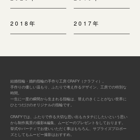
2018年
2017年
結婚指輪・婚約指輪の手作り工房 CRAFY（クラフィ）。
手作りの優しい温もり、ふたりで考え作るデザイン、工房での特別な
時間。
一生に一度の瞬間から生まれる指輪は、替えのきくことがない世界に
ひとつだけのオリジナルの指輪です。
CRAFYでは、ふたりで作る大切な思い出もカタチにしたいという思い
から制作風景の撮影&編集、ムービーのプレゼントをしております。
挙式やパーティでお使いいただく事はもちろん、サプライズプロポー
ズとしてもムービー撮影はおすすめ。