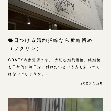
よくあるご質問
金属・素材
目黒本店
アフターケア・保証
吉祥寺店
来店ご予約
表参道店
CRAFYについて
鎌倉店
来店ご予約
吉祥寺店
毎日つける婚約指輪なら覆輪留め
SNS・ブログ
鎌倉店
（フクリン）
川越店
来店ご予約
ブログ
川越店
CRAFY表参道店です。 大切な婚約指輪。結婚後
その他
も日常的に毎日身に付けたいという方も多いので
軽井沢店
軽井沢店
来店ご予約
プライバシーポリシー
はないでしょうか。…
大阪本店
用語集
2020.5.28
大阪本店
来店ご予約
心斎橋店
京都店
京都店
来店ご予約