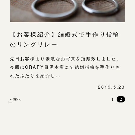
【お客様紹介】結婚式で手作り指輪
のリングリレー
先日お客様より素敵なお写真を頂戴致しました。
今回はCRAFY目黒本店にて結婚指輪を手作りさ
れたふたりを紹介し…
2019.5.23
投
稿
1
2
« 前へ
ナ
ビ
ゲ
ー
シ