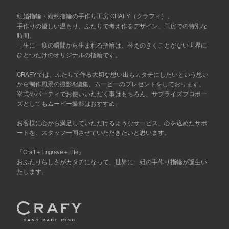
結婚指輪・婚約指輪の手作り工房 CRAFY（クラフィ）。
手作りの優しい温もり、ふたりで考え作るデザイン、工房での特別な
時間。
一生に一度の瞬間から生まれる指輪は、替えのきくことがない世界に
ひとつだけのオリジナルの指輪です。
CRAFYでは、ふたりで作る大切な思い出もカタチにしたいという思い
から制作風景の撮影&編集、ムービーのプレゼントをしております。
挙式やパーティでお使いいただく事はもちろん、サプライズプロポー
ズとしてもムービー撮影はおすすめ。
お客様に心から満足していただけるようなサービス、心を込めたサポ
ートを、スタッフ一同させていただきたいと思います。
『Craft＋Engrave＋Life』
おふたりらしさがカタチになって、世界に一組の手作り指輪が誕生い
たします。