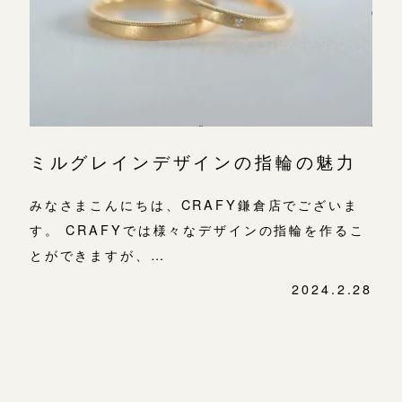
よくあるご質問
金属・素材
目黒本店
アフターケア・保証
吉祥寺店
来店ご予約
表参道店
CRAFYについて
鎌倉店
来店ご予約
吉祥寺店
SNS・ブログ
ミルグレインデザインの指輪の魅力
鎌倉店
川越店
来店ご予約
ブログ
みなさまこんにちは、CRAFY鎌倉店でございま
川越店
す。 CRAFYでは様々なデザインの指輪を作るこ
その他
軽井沢店
軽井沢店
来店ご予約
とができますが、…
プライバシーポリシー
大阪本店
2024.2.28
用語集
投
大阪本店
来店ご予約
稿
心斎橋店
ナ
ビ
京都店
京都店
来店ご予約
ゲ
ー