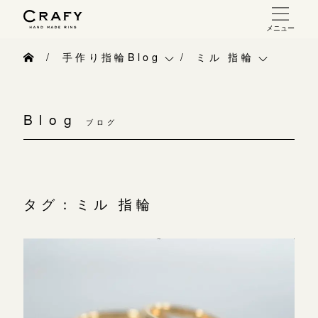
メニュー
手作り 結婚指輪・婚約指輪
手作り指輪Blog
ミル 指輪
手作り結婚指輪
手作り指輪Blog
ベビーリング
お問い合わせ（通話料無料）
手作り婚約指輪
Blog
10:00～18:00 /年中無休
ブログ
手作り指輪作品集
お知らせ
指輪制作の流れ
年末年始は除く
お問い合わせ
CRAFY紹介
オーダーメイド 結婚指輪・婚約指輪
お客様インタビュー
手作り結婚指輪
タグ：ミル 指輪
こちら
指輪作品集
指輪のハンドメイド・手作り
手作り婚約指輪
インタビュー
目黒本店
CRAFYについて
アニバーサリーリ
来店ご予約
工房一覧
結婚指輪手作り工房のご案内
デザイン
表参道店
来店ご予約