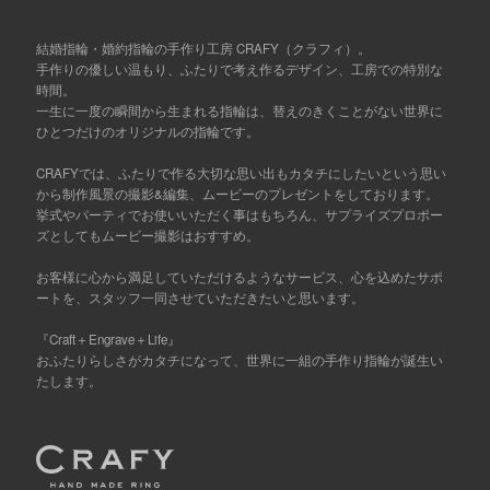
結婚指輪・婚約指輪の手作り工房 CRAFY（クラフィ）。
手作りの優しい温もり、ふたりで考え作るデザイン、工房での特別な
時間。
一生に一度の瞬間から生まれる指輪は、替えのきくことがない世界に
ひとつだけのオリジナルの指輪です。
CRAFYでは、ふたりで作る大切な思い出もカタチにしたいという思い
から制作風景の撮影&編集、ムービーのプレゼントをしております。
挙式やパーティでお使いいただく事はもちろん、サプライズプロポー
ズとしてもムービー撮影はおすすめ。
お客様に心から満足していただけるようなサービス、心を込めたサポ
ートを、スタッフ一同させていただきたいと思います。
『Craft＋Engrave＋Life』
おふたりらしさがカタチになって、世界に一組の手作り指輪が誕生い
たします。