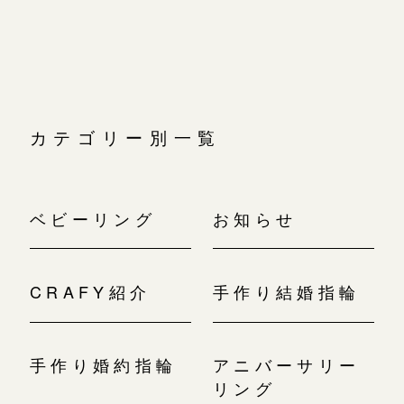
広島店
シ
ョ
広島店
来店ご予約
婚約指輪
ン
結婚指輪
オーダーメイド
ご予約
お客様の声
カテゴリー別一覧
-
ベビーリング
お知らせ
CRAFY紹介
手作り結婚指輪
手作り婚約指輪
アニバーサリー
リング