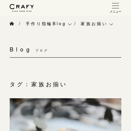
メニュー
手作り 結婚指輪・婚約指輪
手作り指輪Blog
家族お揃い
手作り結婚指輪
手作り指輪Blog
ベビーリング
お問い合わせ（通話料無料）
手作り婚約指輪
Blog
10:00～18:00 /年中無休
ブログ
手作り指輪作品集
お知らせ
指輪制作の流れ
年末年始は除く
お問い合わせ
CRAFY紹介
オーダーメイド 結婚指輪・婚約指輪
お客様インタビュー
手作り結婚指輪
タグ：家族お揃い
こちら
指輪作品集
指輪のハンドメイド・手作り
手作り婚約指輪
インタビュー
目黒本店
CRAFYについて
アニバーサリーリ
来店ご予約
工房一覧
結婚指輪手作り工房のご案内
デザイン
表参道店
来店ご予約