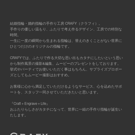
結婚指輪・婚約指輪の手作り工房 CRAFY（クラフィ）。
手作りの優しい温もり、ふたりで考え作るデザイン、工房での特別な
時間。
一生に一度の瞬間から生まれる指輪は、替えのきくことがない世界に
ひとつだけのオリジナルの指輪です。
CRAFYでは、ふたりで作る大切な思い出もカタチにしたいという思い
から制作風景の撮影&編集、ムービーのプレゼントをしております。
挙式やパーティでお使いいただく事はもちろん、サプライズプロポー
ズとしてもムービー撮影はおすすめ。
お客様に心から満足していただけるようなサービス、心を込めたサポ
ートを、スタッフ一同させていただきたいと思います。
『Craft＋Engrave＋Life』
おふたりらしさがカタチになって、世界に一組の手作り指輪が誕生い
たします。