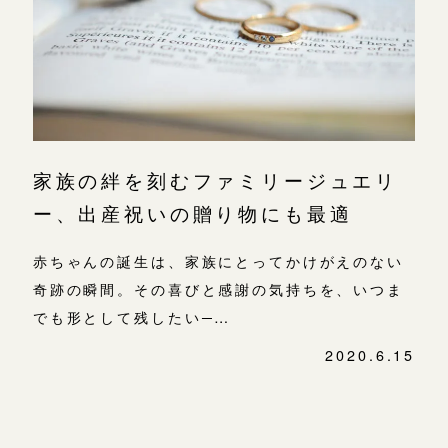
よくあるご質問
金属・素材
目黒本店
アフターケア・保証
吉祥寺店
来店ご予約
表参道店
CRAFYについて
鎌倉店
来店ご予約
吉祥寺店
SNS・ブログ
家族の絆を刻むファミリージュエリ
鎌倉店
川越店
来店ご予約
ブログ
ー、出産祝いの贈り物にも最適
川越店
その他
赤ちゃんの誕生は、家族にとってかけがえのない
軽井沢店
軽井沢店
来店ご予約
奇跡の瞬間。その喜びと感謝の気持ちを、いつま
プライバシーポリシー
でも形として残したい─…
大阪本店
用語集
大阪本店
来店ご予約
2020.6.15
心斎橋店
投
稿
京都店
ナ
京都店
来店ご予約
ビ