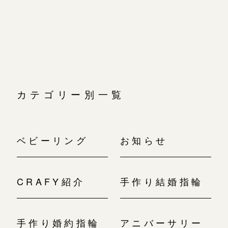
広島店
ゲ
ー
広島店
来店ご予約
婚約指輪
シ
ョ
結婚指輪
ン
オーダーメイド
ご予約
お客様の声
-
カテゴリー別一覧
ベビーリング
お知らせ
CRAFY紹介
手作り結婚指輪
手作り婚約指輪
アニバーサリー