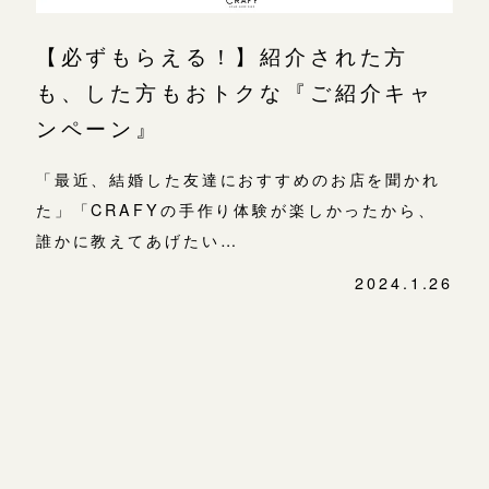
よくあるご質問
金属・素材
【必ずもらえる！】紹介された方
目黒本店
アフターケア・保証
吉祥寺店
来店ご予約
も、した方もおトクな『ご紹介キャ
表参道店
CRAFYについて
ンペーン』
鎌倉店
来店ご予約
吉祥寺店
「最近、結婚した友達におすすめのお店を聞かれ
SNS・ブログ
鎌倉店
た」「CRAFYの手作り体験が楽しかったから、
川越店
来店ご予約
ブログ
誰かに教えてあげたい…
川越店
その他
2024.1.26
軽井沢店
軽井沢店
来店ご予約
投
プライバシーポリシー
稿
大阪本店
ナ
用語集
ビ
大阪本店
来店ご予約
ゲ
心斎橋店
ー
シ
京都店
京都店
来店ご予約
ョ
ン