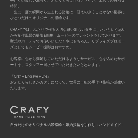
時間。
一生に一度の瞬間から生まれる指輪は、替えのきくことがない世界に
ひとつだけのオリジナルの指輪です。
CRAFYでは、ふたりで作る大切な思い出もカタチにしたいという思い
から制作風景の撮影&編集、ムービーのプレゼントをしております。
挙式やパーティでお使いいただく事はもちろん、サプライズプロポー
ズとしてもムービー撮影はおすすめ。
お客様に心から満足していただけるようなサービス、心を込めたサポ
ートを、スタッフ一同させていただきたいと思います。
『Craft＋Engrave＋Life』
おふたりらしさがカタチになって、世界に一組の手作り指輪が誕生い
たします。
自分だけの
オリジナル結婚指輪・婚約指輪を手作り
（ハンドメイド）