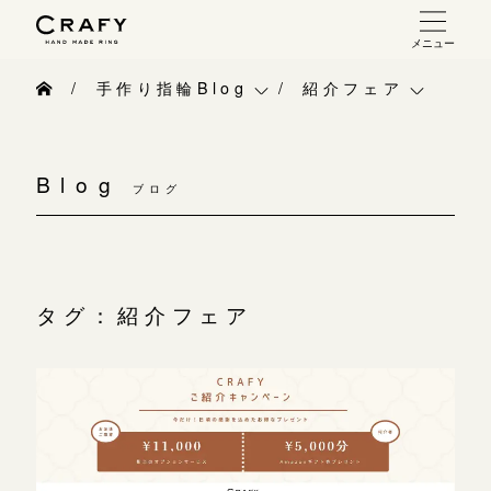
メニュー
手作り 結婚指輪・婚約指輪
手作り指輪Blog
紹介フェア
手作り結婚指輪
手作り指輪Blog
ベビーリング
お問い合わせ（通話料無料）
手作り婚約指輪
Blog
10:00～18:00 /年中無休
ブログ
手作り指輪作品集
お知らせ
指輪制作の流れ
年末年始は除く
お問い合わせ
CRAFY紹介
オーダーメイド 結婚指輪・婚約指輪
お客様インタビュー
手作り結婚指輪
タグ：紹介フェア
こちら
指輪作品集
指輪のハンドメイド・手作り
手作り婚約指輪
インタビュー
目黒本店
CRAFYについて
アニバーサリーリ
来店ご予約
工房一覧
結婚指輪手作り工房のご案内
デザイン
表参道店
来店ご予約