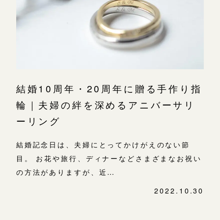
よくあるご質問
金属・素材
目黒本店
アフターケア・保証
吉祥寺店
来店ご予約
表参道店
CRAFYについて
鎌倉店
来店ご予約
吉祥寺店
SNS・ブログ
結婚10周年・20周年に贈る手作り指
鎌倉店
川越店
来店ご予約
ブログ
輪｜夫婦の絆を深めるアニバーサリ
川越店
ーリング
その他
軽井沢店
軽井沢店
来店ご予約
結婚記念日は、夫婦にとってかけがえのない節
プライバシーポリシー
大阪本店
目。 お花や旅行、ディナーなどさまざまなお祝い
用語集
大阪本店
来店ご予約
の方法がありますが、近…
心斎橋店
2022.10.30
京都店
投
京都店
来店ご予約
稿
ナ