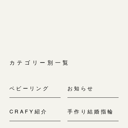
広島店
ビ
広島店
ゲ
来店ご予約
婚約指輪
ー
シ
結婚指輪
ョ
オーダーメイド
ご予約
ン
お客様の声
-
カテゴリー別一覧
ベビーリング
お知らせ
CRAFY紹介
手作り結婚指輪