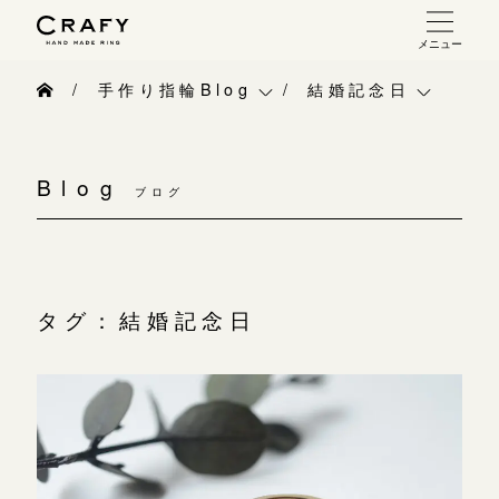
メニュー
手作り 結婚指輪・婚約指輪
手作り指輪Blog
結婚記念日
手作り結婚指輪
手作り指輪Blog
ベビーリング
お問い合わせ（通話料無料）
手作り婚約指輪
Blog
10:00～18:00 /年中無休
ブログ
手作り指輪作品集
お知らせ
指輪制作の流れ
年末年始は除く
お問い合わせ
CRAFY紹介
オーダーメイド 結婚指輪・婚約指輪
お客様インタビュー
手作り結婚指輪
タグ：結婚記念日
こちら
指輪作品集
指輪のハンドメイド・手作り
手作り婚約指輪
インタビュー
目黒本店
CRAFYについて
アニバーサリーリ
来店ご予約
工房一覧
結婚指輪手作り工房のご案内
デザイン
表参道店
来店ご予約