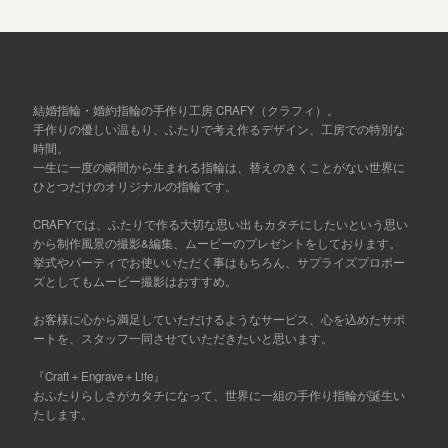
結婚指輪・婚約指輪の手作り工房 CRAFY（クラフィ）。
手作りの優しい温もり、ふたりで考え作るデザイン、工房での特別な
時間。
一生に一度の瞬間から生まれる指輪は、替えのきくことがない世界に
ひとつだけのオリジナルの指輪です。
CRAFYでは、ふたりで作る大切な思い出もカタチにしたいという思い
から制作風景の撮影&編集、ムービーのプレゼントをしております。
挙式やパーティでお使いいただく事はもちろん、サプライズプロポー
ズとしてもムービー撮影はおすすめ。
お客様に心から満足していただけるようなサービス、心を込めたサポ
ートを、スタッフ一同させていただきたいと思います。
『Craft＋Engrave＋Life』
おふたりらしさがカタチになって、世界に一組の手作り指輪が誕生い
たします。