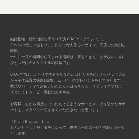
結婚指輪・婚約指輪の手作り工房 CRAFY（クラフィ）。
手作りの優しい温もり、ふたりで考え作るデザイン、工房での特別な
時間。
一生に一度の瞬間から生まれる指輪は、替えのきくことがない世界に
ひとつだけのオリジナルの指輪です。
CRAFYでは、ふたりで作る大切な思い出もカタチにしたいという思い
から制作風景の撮影&編集、ムービーのプレゼントをしております。
挙式やパーティでお使いいただく事はもちろん、サプライズプロポー
ズとしてもムービー撮影はおすすめ。
お客様に心から満足していただけるようなサービス、心を込めたサポ
ートを、スタッフ一同させていただきたいと思います。
『Craft＋Engrave＋Life』
おふたりらしさがカタチになって、世界に一組の手作り指輪が誕生い
たします。