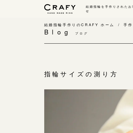
結婚指輪を手作りされたお
せ
手作り 結婚指輪・婚約指輪
結婚指輪手作りのCRAFY ホーム
手作
Blog
ブログ
手作り結婚指輪
手
ワックス制作コース（鋳造）
手
金属加工制作コース（鍛造）
お
CRAFY home.（指輪制作キット）
お
指輪サイズの測り方
結婚指輪の価格一覧
指
手作り婚約指輪
C
婚約指輪制作コース
結
ダイヤモンドプロポーズコース
婚約指輪の価格一覧