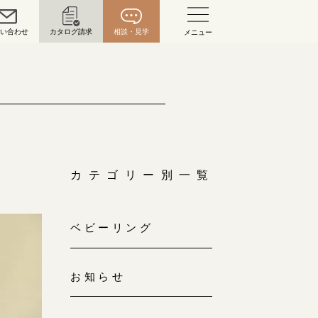
問い合わせ
カタログ請求
相談・見学
メニュー
い合わせ
お問い合わせ（通話料無料）
10:00～18:00 /年中無休
年末年始は除く
カテゴリー別一覧
こちら
ベビーリング
目黒本店
来店ご予約
0120-690-216
お知らせ
表参道店