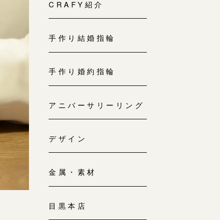
来店ご予約
CRAFY紹介
0120-690-214
手作り結婚指輪
吉祥寺店
来店ご予約
0120-690-218
手作り婚約指輪
鎌倉店
来店ご予約
アニバーサリーリング
0120-690-217
デザイン
川越店
来店ご予約
0120-998-619
金属・素材
軽井沢店
来店ご予約
0120-989-121
目黒本店