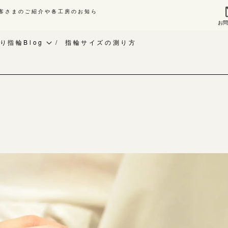
客さまのご紹介や各工房のお知ら
お
来店ご予約
お問
り指輪Blog
指輪サイズの測り方
作り指輪Blog
指輪作品集
作り指輪作品集
インタビュー
問い合わせ
工房一覧
客様インタビュー
輪のハンドメイド・手作り
よくあるご質問
RAFYについて
アフターケア・保証
婚指輪手作り工房のご案内
CRAFYについて