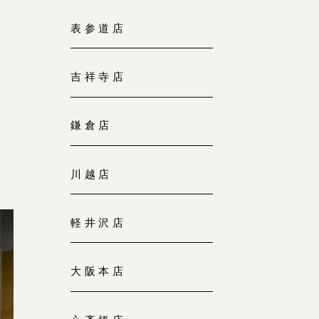
大阪本店
表参道店
来店ご予約
0120-690-255
吉祥寺店
京都店
来店ご予約
0120-690-253
鎌倉店
広島店
来店ご予約
川越店
0120-690-262
軽井沢店
オーダーメイド
ご予約
0120-690-216
大阪本店