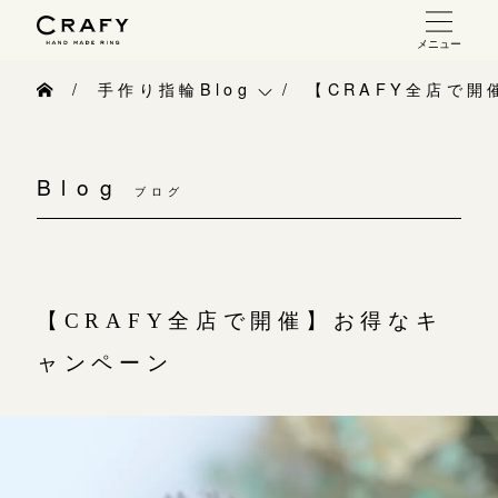
メニュー
手作り 結婚指輪・婚約指輪
手作り指輪Blog
【CRAFY全店で
手作り結婚指輪
手作り指輪Blog
お問い合わせ（通話料無料）
手作り婚約指輪
Blog
10:00～18:00 /年中無休
ブログ
手作り指輪作品集
指輪制作の流れ
年末年始は除く
お問い合わせ
オーダーメイド 結婚指輪・婚約指輪
お客様インタビュー
【CRAFY全店で開催】お得なキ
こちら
指輪作品集
指輪のハンドメイド・手作り
ャンペーン
インタビュー
目黒本店
CRAFYについて
来店ご予約
工房一覧
結婚指輪手作り工房のご案内
表参道店
来店ご予約