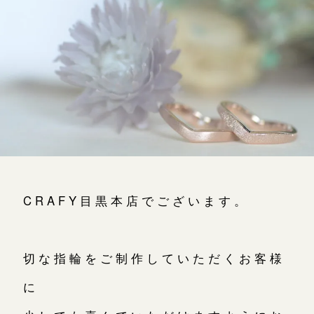
よくあるご質問
アフターケア・保証
吉祥寺店
来店ご予約
CRAFYについて
鎌倉店
来店ご予約
SNS・ブログ
川越店
来店ご予約
ブログ
その他
軽井沢店
来店ご予約
CRAFY目黒本店でございます。
プライバシーポリシー
用語集
大阪本店
来店ご予約
切な指輪をご制作していただくお客様
に
京都店
来店ご予約