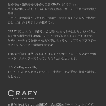
結婚指輪・婚約指輪の手作り工房 CRAFY（クラフィ）。
手作りの優しい温もり、ふたりで考え作るデザイン、工房での特別な
時間。
一生に一度の瞬間から生まれる指輪は、替えのきくことがない世界に
ひとつだけのオリジナルの指輪です。
CRAFYでは、ふたりで作る大切な思い出もカタチにしたいという思い
から制作風景の撮影&編集、ムービーのプレゼントをしております。
挙式やパーティでお使いいただく事はもちろん、サプライズプロポー
ズとしてもムービー撮影はおすすめ。
お客様に心から満足していただけるようなサービス、心を込めたサポ
ートを、スタッフ一同させていただきたいと思います。
『Craft＋Engrave＋Life』
おふたりらしさがカタチになって、世界に一組の手作り指輪が誕生い
たします。
自分だけの
オリジナル結婚指輪・婚約指輪を手作り
（ハンドメイド）