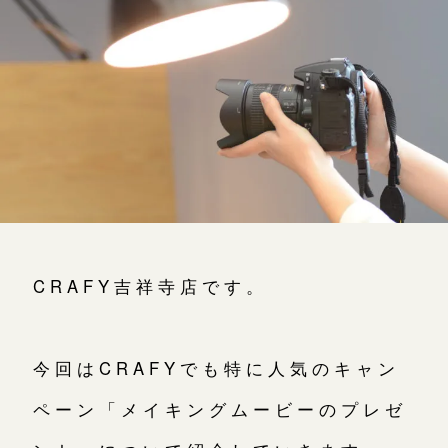
よくあるご質問
アフターケア・保証
吉祥寺店
来店ご予約
CRAFYについて
鎌倉店
来店ご予約
SNS・ブログ
川越店
来店ご予約
ブログ
その他
軽井沢店
来店ご予約
CRAFY吉祥寺店です。
プライバシーポリシー
用語集
大阪本店
来店ご予約
今回はCRAFYでも特に人気のキャン
ペーン「メイキングムービーのプレゼ
京都店
来店ご予約