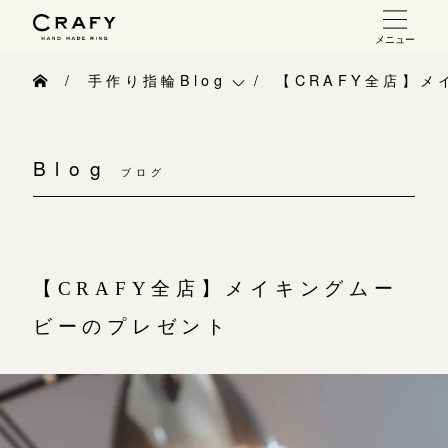
メニュー
手作り 結婚指輪・婚約指輪
手作り指輪Blog
【CRAFY全店】
手作り結婚指輪
手作り指輪Blog
お問い合わせ（通話料無料）
手作り婚約指輪
Blog
10:00～18:00 /年中無休
ブログ
手作り指輪作品集
指輪制作の流れ
年末年始は除く
お問い合わせ
オーダーメイド 結婚指輪・婚約指輪
お客様インタビュー
【CRAFY全店】メイキングムー
こちら
指輪作品集
指輪のハンドメイド・手作り
ビーのプレゼント
インタビュー
目黒本店
CRAFYについて
来店ご予約
工房一覧
結婚指輪手作り工房のご案内
表参道店
来店ご予約