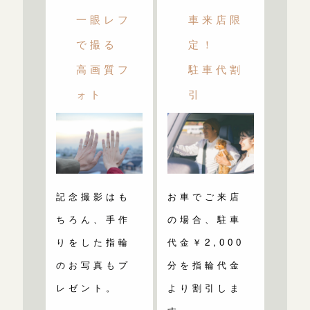
一眼レフ
車来店限
で撮る
定！
高画質フ
駐車代割
ォト
引
記念撮影はも
お車でご来店
ちろん、手作
の場合、駐車
りをした指輪
代金￥2,000
のお写真もプ
分を指輪代金
レゼント。
より割引しま