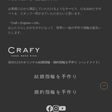
お客様に心から満足していただけるようなサービス、心を込めたサポ
ートを、スタッフ一同させていただきたいと思います。
『Craft＋Engrave＋Life』
おふたりらしさがカタチになって、世界に一組の手作り指輪が誕生い
たします。
自分だけの
オリジナル結婚指輪・婚約指輪を手作り
（ハンドメイド）
結婚指輪を手作り
ト
婚約指輪を手作り