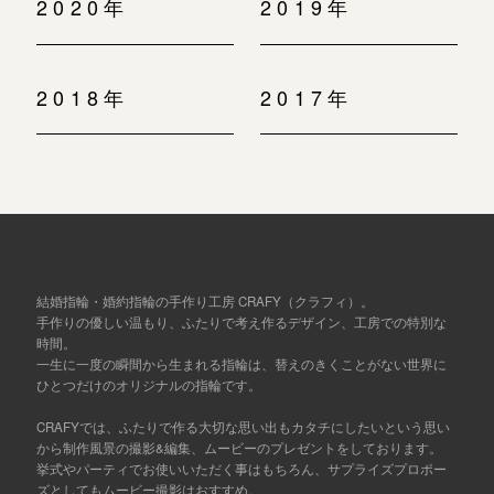
2020年
2019年
2018年
2017年
結婚指輪・婚約指輪の手作り工房 CRAFY（クラフィ）。
手作りの優しい温もり、ふたりで考え作るデザイン、工房での特別な
時間。
一生に一度の瞬間から生まれる指輪は、替えのきくことがない世界に
ひとつだけのオリジナルの指輪です。
CRAFYでは、ふたりで作る大切な思い出もカタチにしたいという思い
から制作風景の撮影&編集、ムービーのプレゼントをしております。
挙式やパーティでお使いいただく事はもちろん、サプライズプロポー
ズとしてもムービー撮影はおすすめ。