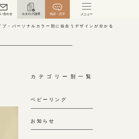
問い合わせ
カタログ請求
相談・見学
メニュー
い合わせ
イプ・パーソナルカラー別に似合うデザインが分かる
お問い合わせ（通話料無料）
10:00～18:00 /年中無休
年末年始は除く
カテゴリー別一覧
こちら
ベビーリング
目黒本店
来店ご予約
0120-690-216
お知らせ
表参道店