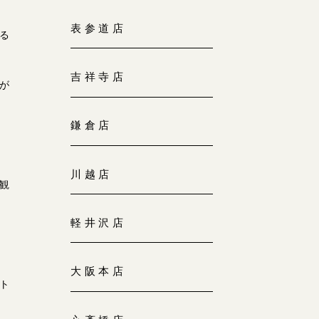
大阪本店
表参道店
来店ご予約
る
0120-690-255
吉祥寺店
が
京都店
来店ご予約
0120-690-253
鎌倉店
広島店
来店ご予約
川越店
0120-690-262
観
軽井沢店
オーダーメイド
ご予約
0120-690-216
大阪本店
ト