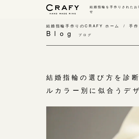
結婚指輪を手作りされたお
せ
手作り 結婚指輪・婚約指輪
結婚指輪手作りのCRAFY ホーム
手作
Blog
ブログ
手作り結婚指輪
手
ワックス制作コース（鋳造）
手
金属加工制作コース（鍛造）
お
CRAFY home.（指輪制作キット）
お
結婚指輪の選び方を診
結婚指輪の価格一覧
指
ルカラー別に似合うデ
手作り婚約指輪
C
婚約指輪制作コース
結
ダイヤモンドプロポーズコース
婚約指輪の価格一覧