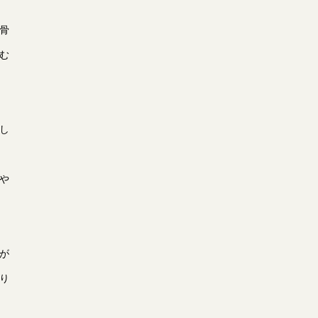
骨
む
し
や
が
り