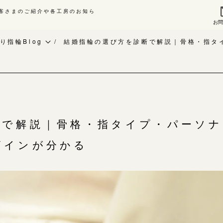
客さまのご紹介や各工房のお知ら
お
来店ご予約
お問
り指輪Blog
結婚指輪の選び方を診断で解説｜骨格・指タ
作り指輪Blog
指輪作品集
作り指輪作品集
インタビュー
問い合わせ
工房一覧
客様インタビュー
断で解説｜骨格・指タイプ・パーソナ
輪のハンドメイド・手作り
ザインが分かる
よくあるご質問
RAFYについて
アフターケア・保証
婚指輪手作り工房のご案内
CRAFYについて