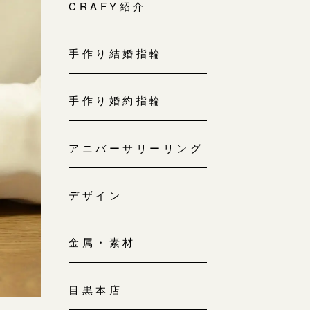
来店ご予約
CRAFY紹介
0120-690-214
手作り結婚指輪
吉祥寺店
来店ご予約
0120-690-218
手作り婚約指輪
鎌倉店
来店ご予約
アニバーサリーリング
0120-690-217
デザイン
川越店
来店ご予約
0120-998-619
金属・素材
軽井沢店
来店ご予約
0120-989-121
目黒本店