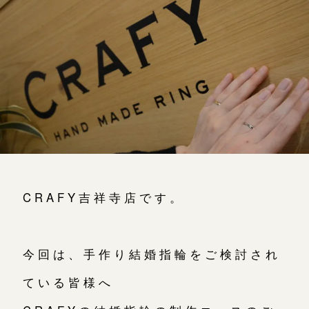
よくあるご質問
アフターケア・保証
吉祥寺店
来店ご予約
CRAFYについて
鎌倉店
来店ご予約
SNS・ブログ
川越店
来店ご予約
ブログ
その他
軽井沢店
来店ご予約
CRAFY吉祥寺店です。
プライバシーポリシー
用語集
大阪本店
来店ご予約
今回は、手作り結婚指輪をご検討され
ている皆様へ
京都店
来店ご予約