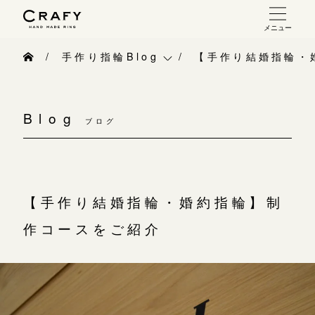
メニュー
手作り 結婚指輪・婚約指輪
手作り指輪Blog
【手作り結婚指輪・
手作り結婚指輪
手作り指輪Blog
お問い合わせ（通話料無料）
手作り婚約指輪
Blog
10:00～18:00 /年中無休
ブログ
手作り指輪作品集
指輪制作の流れ
年末年始は除く
お問い合わせ
オーダーメイド 結婚指輪・婚約指輪
お客様インタビュー
【手作り結婚指輪・婚約指輪】制
こちら
指輪作品集
指輪のハンドメイド・手作り
作コースをご紹介
インタビュー
目黒本店
CRAFYについて
来店ご予約
工房一覧
結婚指輪手作り工房のご案内
表参道店
来店ご予約