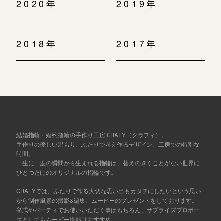
2020年
2019年
2018年
2017年
結婚指輪・婚約指輪の手作り工房 CRAFY（クラフィ）。
手作りの優しい温もり、ふたりで考え作るデザイン、工房での特別な
時間。
一生に一度の瞬間から生まれる指輪は、替えのきくことがない世界に
ひとつだけのオリジナルの指輪です。
CRAFYでは、ふたりで作る大切な思い出もカタチにしたいという思い
から制作風景の撮影&編集、ムービーのプレゼントをしております。
挙式やパーティでお使いいただく事はもちろん、サプライズプロポー
ズとしてもムービー撮影はおすすめ。