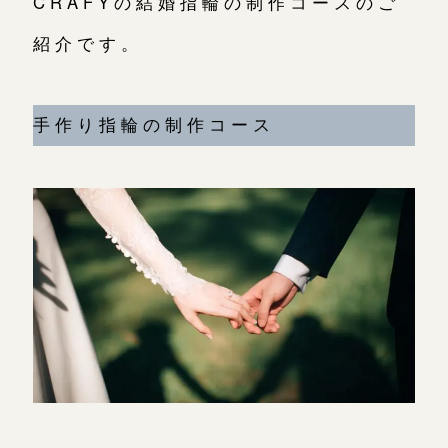
CRAFYの結婚指輪の制作コースのご
広島店
紹介です。
来店ご予約
オーダーメイド
ご予約
手作り指輪の制作コース