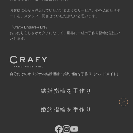
お客様に心から満足していただけるようなサービス、心を込めたサポ
ートを、スタッフ一同させていただきたいと思います。
『Craft＋Engrave＋Life』
おふたりらしさがカタチになって、世界に一組の手作り指輪が誕生い
たします。
自分だけの
オリジナル結婚指輪・婚約指輪を手作り
（ハンドメイド）
結婚指輪を手作り
ト
婚約指輪を手作り