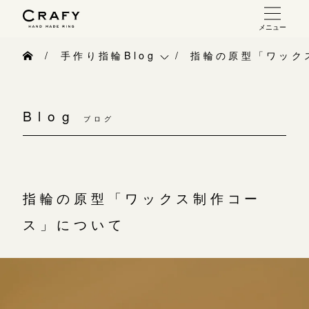
メニュー
手作り 結婚指輪・婚約指輪
手作り指輪Blog
指輪の原型「ワック
手作り結婚指輪
手作り指輪Blog
お問い合わせ（通話料無料）
手作り婚約指輪
Blog
10:00～18:00 /年中無休
ブログ
手作り指輪作品集
指輪制作の流れ
年末年始は除く
お問い合わせ
オーダーメイド 結婚指輪・婚約指輪
お客様インタビュー
指輪の原型「ワックス制作コー
こちら
指輪作品集
指輪のハンドメイド・手作り
ス」について
インタビュー
目黒本店
CRAFYについて
来店ご予約
工房一覧
結婚指輪手作り工房のご案内
表参道店
来店ご予約