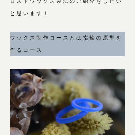
ロストワックス製法のご紹介をしたい
広島店
と思います！
来店ご予約
オーダーメイド
ご予約
ワックス制作コースとは指輪の原型を
作るコース