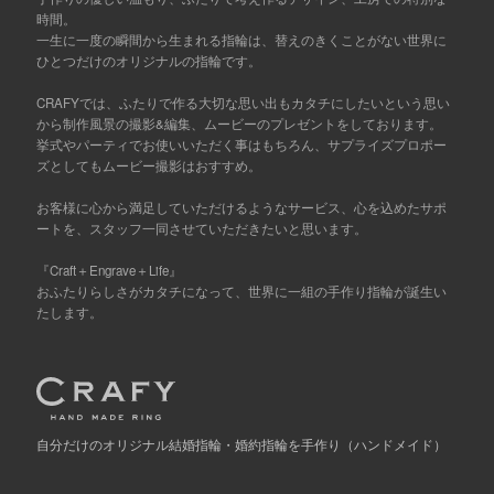
時間。
一生に一度の瞬間から生まれる指輪は、替えのきくことがない世界に
ひとつだけのオリジナルの指輪です。
CRAFYでは、ふたりで作る大切な思い出もカタチにしたいという思い
から制作風景の撮影&編集、ムービーのプレゼントをしております。
挙式やパーティでお使いいただく事はもちろん、サプライズプロポー
ズとしてもムービー撮影はおすすめ。
お客様に心から満足していただけるようなサービス、心を込めたサポ
ートを、スタッフ一同させていただきたいと思います。
『Craft＋Engrave＋Life』
おふたりらしさがカタチになって、世界に一組の手作り指輪が誕生い
たします。
自分だけの
オリジナル結婚指輪・婚約指輪を手作り
（ハンドメイド）