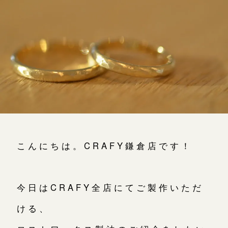
よくあるご質問
アフターケア・保証
吉祥寺店
来店ご予約
CRAFYについて
鎌倉店
来店ご予約
SNS・ブログ
川越店
来店ご予約
ブログ
その他
軽井沢店
来店ご予約
こんにちは。CRAFY鎌倉店です！
プライバシーポリシー
用語集
大阪本店
来店ご予約
今日はCRAFY全店にてご製作いただ
ける、
京都店
来店ご予約