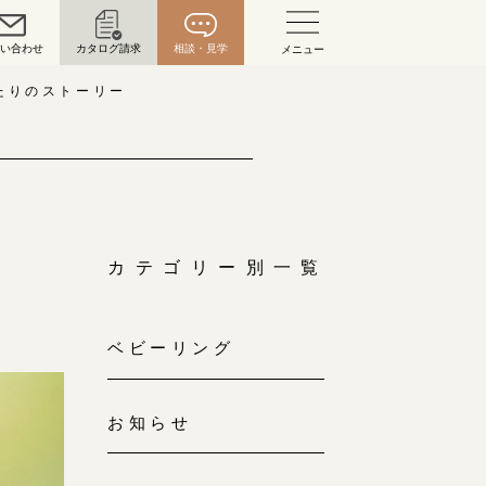
問い合わせ
カタログ請求
相談・見学
メニュー
い合わせ
たりのストーリー
お問い合わせ（通話料無料）
10:00～18:00 /年中無休
年末年始は除く
リ
カテゴリー別一覧
こちら
ベビーリング
目黒本店
来店ご予約
0120-690-216
お知らせ
表参道店