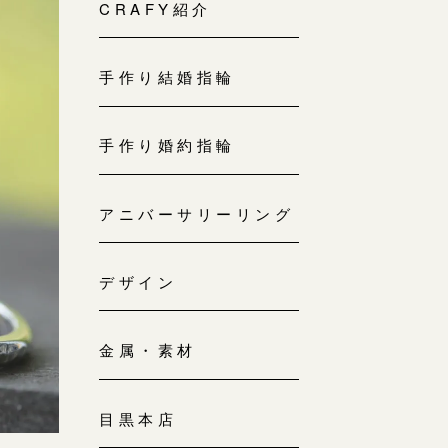
来店ご予約
CRAFY紹介
0120-690-214
手作り結婚指輪
吉祥寺店
来店ご予約
0120-690-218
手作り婚約指輪
鎌倉店
来店ご予約
アニバーサリーリング
0120-690-217
デザイン
川越店
来店ご予約
0120-998-619
金属・素材
軽井沢店
来店ご予約
0120-989-121
目黒本店