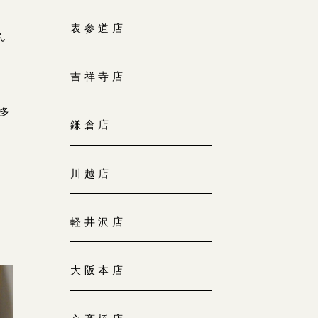
大阪本店
表参道店
来店ご予約
ん
0120-690-255
吉祥寺店
京都店
来店ご予約
0120-690-253
多
鎌倉店
広島店
来店ご予約
川越店
0120-690-262
軽井沢店
オーダーメイド
ご予約
0120-690-216
大阪本店