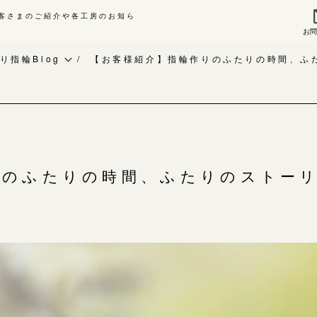
客さまのご紹介や各工房のお知ら
お
来店ご予約
お問
り指輪Blog
【お客様紹介】指輪作りのふたりの時間、ふ
作り指輪Blog
指輪作品集
作り指輪作品集
インタビュー
問い合わせ
工房一覧
客様インタビュー
りのふたりの時間、ふたりのストー
輪のハンドメイド・手作り
よくあるご質問
RAFYについて
アフターケア・保証
婚指輪手作り工房のご案内
CRAFYについて