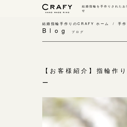
結婚指輪を手作りされたお
せ
手作り 結婚指輪・婚約指輪
結婚指輪手作りのCRAFY ホーム
手作
Blog
ブログ
手作り結婚指輪
手
ワックス制作コース（鋳造）
手
金属加工制作コース（鍛造）
お
CRAFY home.（指輪制作キット）
お
【お客様紹介】指輪作
結婚指輪の価格一覧
指
ー
手作り婚約指輪
C
婚約指輪制作コース
結
ダイヤモンドプロポーズコース
婚約指輪の価格一覧