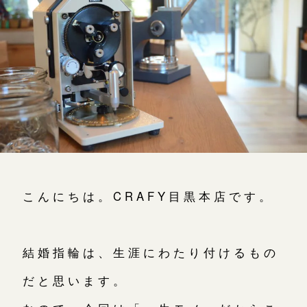
よくあるご質問
アフターケア・保証
CRAFYについて
SNS・ブログ
ブログ
その他
こんにちは。CRAFY目黒本店です。
プライバシーポリシー
用語集
結婚指輪は、生涯にわたり付けるもの
だと思います。
お問い合わせ（通話料無料）