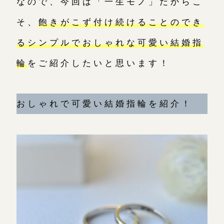
なので、今回は「一生モノ」だからこ
10:00～18:00 /年中無休
そ、
飽きがこず付け続けることのでき
年末年始は除く
るシンプルでおしゃれな可愛い結婚指
輪
をご紹介したいと思います！
こちら
おしゃれで可愛い結婚指輪を紹介！
目黒本店
来店ご予約
表参道店
来店ご予約
吉祥寺店
来店ご予約
鎌倉店
来店ご予約