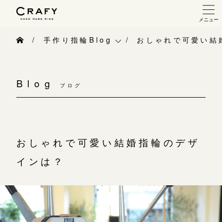
メニュー
手作り 結婚指輪・婚約指輪
手作り指輪Blog
おしゃれで可愛い結
手作り結婚指輪
手作り指輪Blog
手作り婚約指輪
Blog
ブログ
手作り指輪作品集
指輪制作の流れ
お問い合わせ
オーダーメイド 結婚指輪・婚約指輪
お客様インタビュー
おしゃれで可愛い結婚指輪のデザ
指輪作品集
指輪のハンドメイド・手作り
インは？
インタビュー
CRAFYについて
工房一覧
結婚指輪手作り工房のご案内