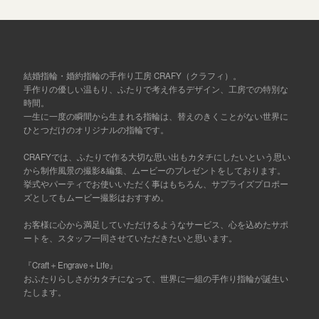
結婚指輪・婚約指輪の手作り工房 CRAFY（クラフィ）。
手作りの優しい温もり、ふたりで考え作るデザイン、工房での特別な
時間。
一生に一度の瞬間から生まれる指輪は、替えのきくことがない世界に
ひとつだけのオリジナルの指輪です。
CRAFYでは、ふたりで作る大切な思い出もカタチにしたいという思い
から制作風景の撮影&編集、ムービーのプレゼントをしております。
挙式やパーティでお使いいただく事はもちろん、サプライズプロポー
ズとしてもムービー撮影はおすすめ。
お客様に心から満足していただけるようなサービス、心を込めたサポ
ートを、スタッフ一同させていただきたいと思います。
『Craft＋Engrave＋Life』
おふたりらしさがカタチになって、世界に一組の手作り指輪が誕生い
たします。