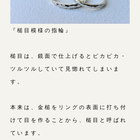
川越店
来店ご予約
『槌目模様の指輪』
軽井沢店
来店ご予約
槌目は、鏡面で仕上げるとピカピカ・
大阪本店
来店ご予約
ツルツルしていて見惚れてしまいま
す。
京都店
来店ご予約
広島店
来店ご予約
本来は、金槌をリングの表面に打ち付
けて目を作ることから、槌目と呼ばれ
オーダーメイド
ご予約
ています。