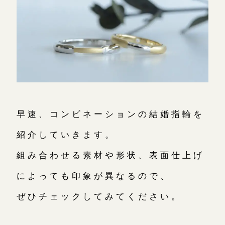
鎌倉店
来店ご予約
川越店
来店ご予約
軽井沢店
来店ご予約
早速、コンビネーションの結婚指輪を
紹介していきます。
大阪本店
来店ご予約
組み合わせる素材や形状、表面仕上げ
によっても印象が異なるので、
京都店
来店ご予約
ぜひチェックしてみてください。
広島店
来店ご予約