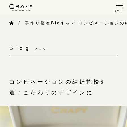
メニュー
手作り 結婚指輪・婚約指輪
手作り指輪Blog
コンビネーションの
手作り結婚指輪
手作り指輪Blog
手作り婚約指輪
Blog
ブログ
手作り指輪作品集
指輪制作の流れ
お問い合わせ
オーダーメイド 結婚指輪・婚約指輪
お客様インタビュー
コンビネーションの結婚指輪6
指輪作品集
指輪のハンドメイド・手作り
選！こだわりのデザインに
インタビュー
CRAFYについて
工房一覧
結婚指輪手作り工房のご案内