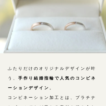
よくあるご質問
アフターケア・保証
CRAFYについて
SNS・ブログ
ブログ
その他
ふたりだけのオリジナルデザインが叶
プライバシーポリシー
用語集
う、
手作り結婚指輪で人気のコンビネ
ーションデザイン
。
コンビネーション加工とは、プラチナ