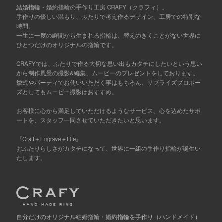
結婚指輪・婚約指輪の手作り工房 CRAFY（クラフィ）。
手作りの優しい温もり、ふたりで考え作るデザイン、工房での特別な
時間。
一生に一度の瞬間から生まれる指輪は、替えのきくことがない世界に
ひとつだけのオリジナルの指輪です。
CRAFYでは、ふたりで作る大切な思い出もカタチにしたいという思い
から制作風景の撮影&編集、ムービーのプレゼントをしております。
挙式やパーティでお使いいただく事はもちろん、サプライズプロポー
ズとしてもムービー撮影はおすすめ。
お客様に心から満足していただけるようなサービス、心を込めたサポ
ートを、スタッフ一同させていただきたいと思います。
『Craft＋Engrave＋Life』
おふたりらしさがカタチになって、世界に一組の手作り指輪が誕生い
たします。
自分だけの
オリジナル結婚指輪・婚約指輪を手作り
（ハンドメイド）