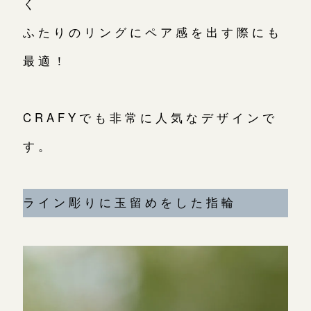
く
ふたりのリングにペア感を出す際にも
お問い合わせ（通話料無料）
最適！
10:00～18:00 /年中無休
年末年始は除く
CRAFYでも非常に人気なデザインで
す。
こちら
ライン彫りに玉留めをした指輪
目黒本店
来店ご予約
表参道店
来店ご予約
吉祥寺店
来店ご予約