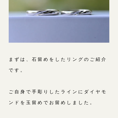
鎌倉店
来店ご予約
川越店
来店ご予約
軽井沢店
来店ご予約
まずは、石留めをしたリングのご紹介
です。
大阪本店
来店ご予約
ご自身で手彫りしたラインにダイヤモ
京都店
来店ご予約
ンドを玉留めでお留めしました。
広島店
来店ご予約