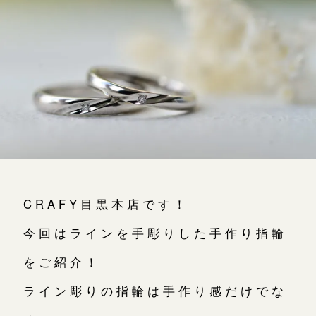
よくあるご質問
アフターケア・保証
CRAFYについて
SNS・ブログ
ブログ
その他
CRAFY目黒本店です！
プライバシーポリシー
用語集
今回はラインを手彫りした手作り指輪
をご紹介！
ライン彫りの指輪は手作り感だけでな