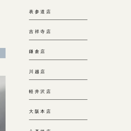
大阪本店
表参道店
来店ご予約
0120-690-255
吉祥寺店
京都店
来店ご予約
0120-690-253
鎌倉店
広島店
来店ご予約
川越店
0120-690-262
軽井沢店
オーダーメイド
ご予約
0120-690-216
大阪本店