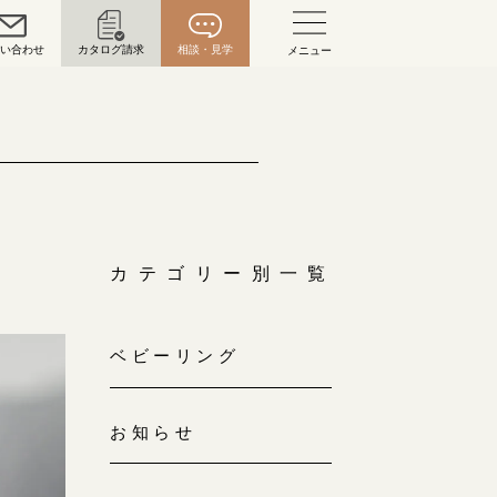
問い合わせ
カタログ請求
相談・見学
メニュー
い合わせ
お問い合わせ（通話料無料）
10:00～18:00 /年中無休
年末年始は除く
カテゴリー別一覧
こちら
ベビーリング
目黒本店
来店ご予約
0120-690-216
お知らせ
表参道店