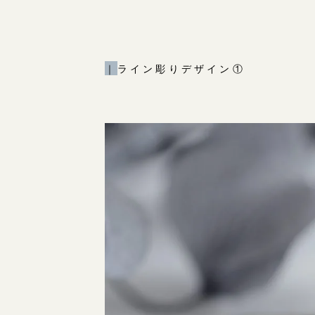
｜
ライン彫りデザイン①