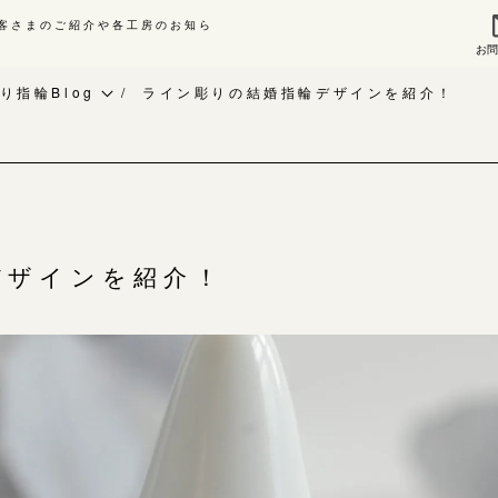
客さまのご紹介や各工房のお知ら
お
来店ご予約
お問
り指輪Blog
ライン彫りの結婚指輪デザインを紹介！
作り指輪Blog
指輪作品集
作り指輪作品集
インタビュー
問い合わせ
工房一覧
客様インタビュー
デザインを紹介！
輪のハンドメイド・手作り
よくあるご質問
RAFYについて
アフターケア・保証
婚指輪手作り工房のご案内
CRAFYについて