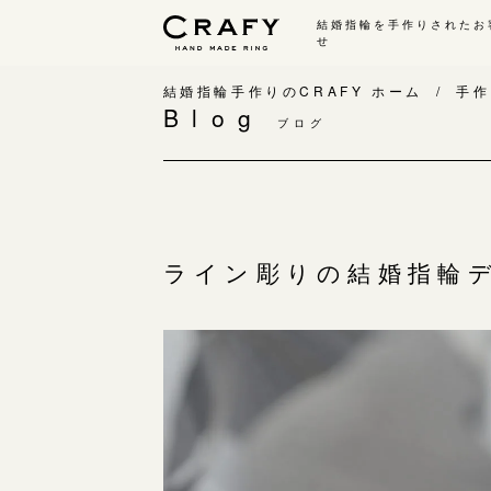
結婚指輪を手作りされたお
せ
手作り 結婚指輪・婚約指輪
結婚指輪手作りのCRAFY ホーム
手作
Blog
ブログ
手作り結婚指輪
手
ワックス制作コース（鋳造）
手
金属加工制作コース（鍛造）
お
CRAFY home.（指輪制作キット）
お
ライン彫りの結婚指輪
結婚指輪の価格一覧
指
手作り婚約指輪
C
婚約指輪制作コース
結
ダイヤモンドプロポーズコース
婚約指輪の価格一覧