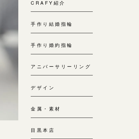
来店ご予約
CRAFY紹介
0120-690-214
手作り結婚指輪
吉祥寺店
来店ご予約
0120-690-218
手作り婚約指輪
鎌倉店
来店ご予約
アニバーサリーリング
0120-690-217
デザイン
川越店
来店ご予約
0120-998-619
金属・素材
軽井沢店
来店ご予約
0120-989-121
目黒本店